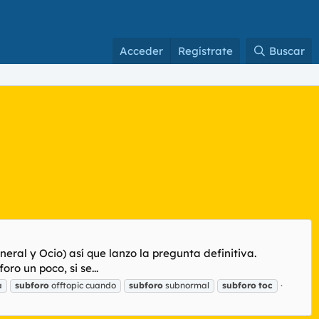
Acceder
Regístrate
Buscar
eral y Ocio) así que lanzo la pregunta definitiva.
o un poco, si se...
a
subforo
offtopic cuando
subforo
subnormal
subforo
toc