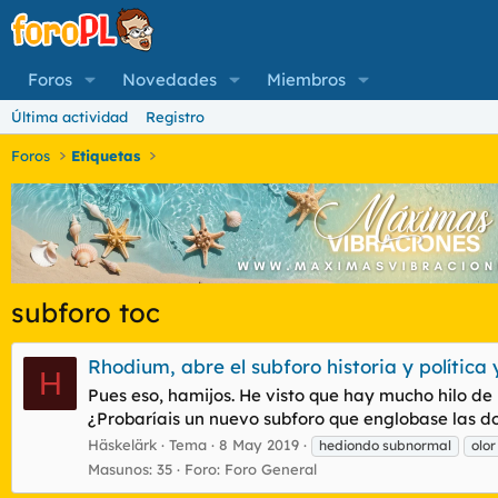
Foros
Novedades
Miembros
Última actividad
Registro
Foros
Etiquetas
subforo toc
Rhodium, abre el subforo historia y política 
H
Pues eso, hamijos. He visto que hay mucho hilo de p
¿Probaríais un nuevo subforo que englobase las dos
Häskelärk
Tema
8 May 2019
hediondo subnormal
olor
Masunos: 35
Foro:
Foro General