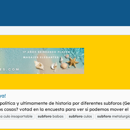
ya!
olítica y ultimamente de historia por diferentes subforos (Gen
 cosas? votad en la encuesta para ver si podemos mover el for
 a culo insoportable
subforo
babas
subforo
culos
subforo
metalurgi