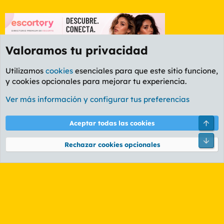
Valoramos tu privacidad
Utilizamos
cookies
esenciales para que este sitio funcione,
y cookies opcionales para mejorar tu experiencia.
Etiquetas
Ver más información y configurar tus preferencias
Cookies
PL OLDSTYLE AMARILLO
Cambiar fuente
Español (ES)
Arri
Aceptar todas las cookies
Contáctanos
Términos y reglas
Política de privacidad
Ayuda
R
Pie
S
Rechazar cookies opcionales
S
®
Community platform by XenForo
© 2010-2026 XenForo Ltd.