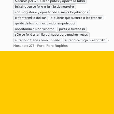
50 euros por 300 15k en putas y aparte
la
la
bia
britzinguen se folla a
la
hija de negreira
con magisterio y opositando el mejor bajabragas
el fantasmilla del sur
el subnor que susurra a los crancos
gordo de
la
s harinas vividor empotrador
opositando a
un
a venérea
porfirio
sureño
sa
sólo se folló a
la
hija del haba pero muchas veces
sureño
la
tiene
como
un
leño
sureño
no moja ni el bahillo
Masunos: 276
Foro:
Foro Rapiñas