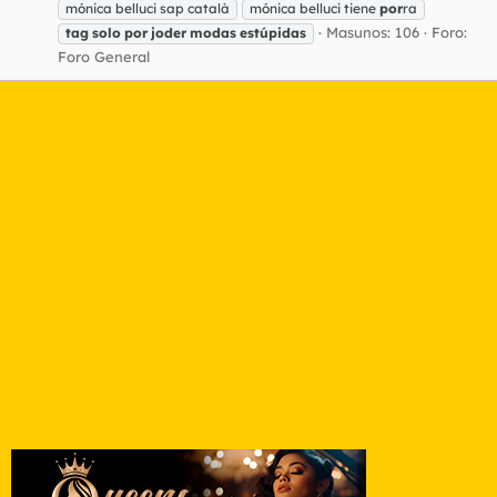
mónica belluci sap català
mónica belluci tiene
por
ra
Masunos: 106
Foro:
tag
solo
por
joder
modas
estúpidas
Foro General