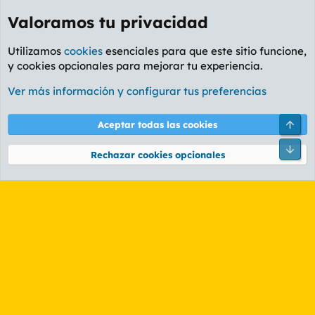
Valoramos tu privacidad
Utilizamos
cookies
esenciales para que este sitio funcione,
y cookies opcionales para mejorar tu experiencia.
Etiquetas
Ver más información y configurar tus preferencias
Cookies
PL OLDSTYLE AMARILLO
Cambiar fuente
Español (ES)
Arri
Aceptar todas las cookies
Contáctanos
Términos y reglas
Política de privacidad
Ayuda
R
Pie
S
Rechazar cookies opcionales
S
®
Community platform by XenForo
© 2010-2026 XenForo Ltd.