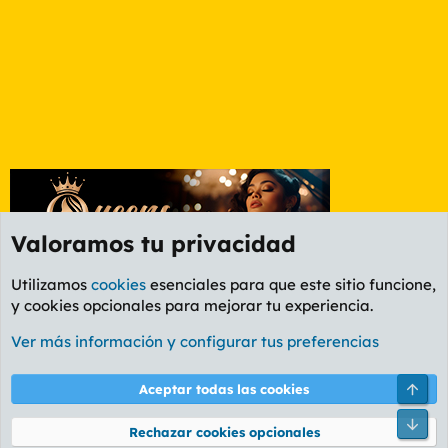
Valoramos tu privacidad
Utilizamos
cookies
esenciales para que este sitio funcione,
y cookies opcionales para mejorar tu experiencia.
Etiquetas
Ver más información y configurar tus preferencias
Cookies
PL OLDSTYLE AMARILLO
Cambiar fuente
Español (ES)
Arri
Aceptar todas las cookies
Contáctanos
Términos y reglas
Política de privacidad
Ayuda
R
Pie
S
Rechazar cookies opcionales
S
®