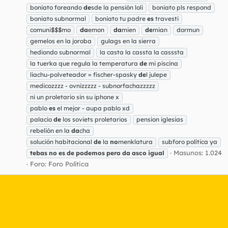
boniato foreando
de
sde la pensión loli
boniato pls respond
boniato subnormal
boniato tu padre
es
travesti
comuni$$$mo
da
emon
da
mien
de
mian
dormun
gemelos en la joroba
gulags en la sierra
hediondo subnormal
la casta la cassta la casssta
la tuerka que regula la temperatura
de
mi piscina
liachu-polveteador = fischer-spasky
de
l julepe
medicozzzz - ovnizzzzz - subnorfachazzzzz
ni un proletario sin su iphone x
pablo
es
el mejor - aupa pablo xd
palacio
de
los soviets proletarios
pension iglesias
rebelión en la
da
cha
solución habitacional
de
la
no
menklatura
subforo política ya
Masunos: 1.024
tebas
no
es
de
podemos
pero
da
asco
igual
Foro:
Foro Política