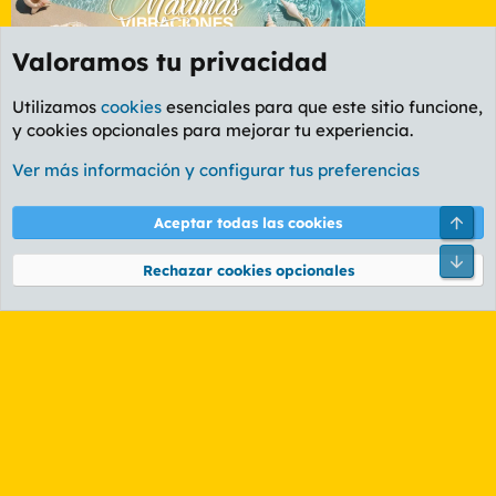
Valoramos tu privacidad
Utilizamos
cookies
esenciales para que este sitio funcione,
y cookies opcionales para mejorar tu experiencia.
Etiquetas
Ver más información y configurar tus preferencias
Cookies
PL OLDSTYLE AMARILLO
Cambiar fuente
Español (ES)
Arri
Aceptar todas las cookies
Contáctanos
Términos y reglas
Política de privacidad
Ayuda
R
Pie
S
Rechazar cookies opcionales
S
®
Community platform by XenForo
© 2010-2026 XenForo Ltd.