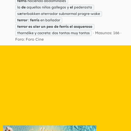
ferris
haciendo abdominales
la
de
aquellos niños gallegos y
el
pederasta
sæterbakken aterrador subnormal progre-woke
terror
:
ferris
en bañador
terror
es
oler
un
peo
de
ferris
el
asqueroso
Masunos: 166
thorndike y cocreta: dos tontos muy tontos
Foro:
Foro Cine