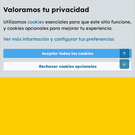
Valoramos tu privacidad
Utilizamos
cookies
esenciales para que este sitio funcione,
y cookies opcionales para mejorar tu experiencia.
Etiquetas
Ver más información y configurar tus preferencias
Cookies
PL OLDSTYLE AMARILLO
Cambiar fuente
Español (ES)
Arri
Aceptar todas las cookies
Contáctanos
Términos y reglas
Política de privacidad
Ayuda
R
Pie
S
Rechazar cookies opcionales
S
®
Community platform by XenForo
© 2010-2026 XenForo Ltd.