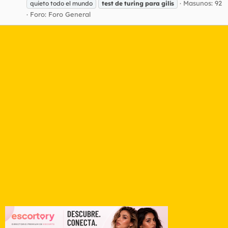
Masunos: 92
quieto todo el mundo
test
de
turing
para
gilís
Foro:
Foro General