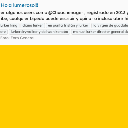
. Hola lumeroso!!!
n ver algunos users como @Chuachenager , registrado en 2013 y
ibe, cualquier bípedo puede escribir y opinar o incluso abrir hil
lurker king
diana lurker
en punta tristán y lurker
la virgen de guadalu
rote
lurkerskywalker y obi wan kenabo
manuel lurker director general 
Foro:
Foro General