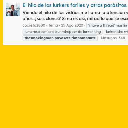
El hilo de los lurkers foriles y otros parásitos
Viendo el hilo de los vidrios me llama la atenció
años. ¿sois cloncs? Si no es así, mirad lo que se escr
cocreta2000
Tema
25 Ago 2020
'i have a thread' martin 
lumeroso comiendo un whopper de lurker king
lurker; she w
Masunos: 348
thesmokingman
payasete
rimbombante