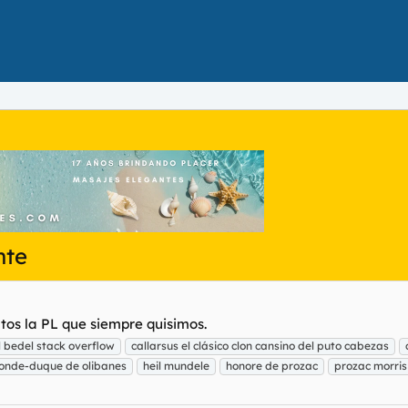
nte
ntos la PL que siempre quisimos.
 bedel stack overflow
callarsus el clásico clon cansino del puto cabezas
conde-duque de olibanes
heil mundele
honore de prozac
prozac morris