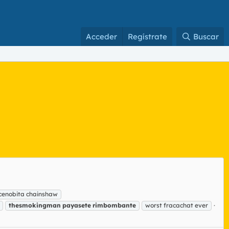
Acceder
Regístrate
Buscar
cenobita chainshaw
thesmokingman
payasete
rimbombante
worst fracachat ever