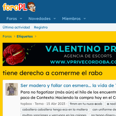
Foros
Novedades
Miembros
Última actividad
Registro
Foros
Etiquetas
tiene derecho a comerme el rabo
Ser madero y follar con esmero... la vida de
Para no fagotizar (más aún) el hilo de los encuent
poco de Contexto: Haciendo la compra hoy en el C
topbox
Tema
15 Abr 2023
9mm en tu nuca
a
cab
a
nadi
caballera caballera tengo eco en la mollera
con uniforme de
multas sanciones y verrugas en los cojones
no tengo dinero