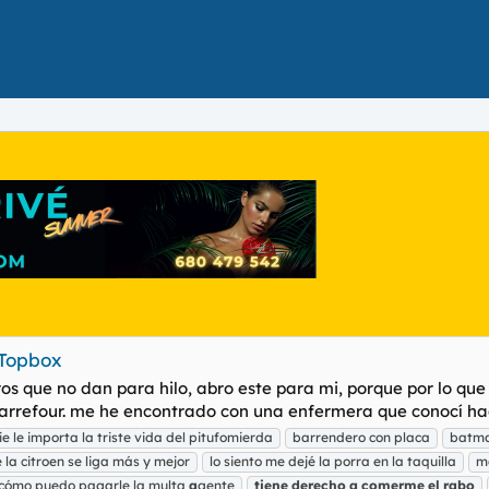
 Topbox
ros que no dan para hilo, abro este para mi, porque por lo qu
arrefour. me he encontrado con una enfermera que conocí hac
e le importa la triste vida del pitufomierda
barrendero con placa
batma
 la citroen se liga más y mejor
lo siento me dejé la porra en la taquilla
ma
 cómo puedo pagarle la multa
a
gente
tiene
derecho
a
comerme
el
rabo