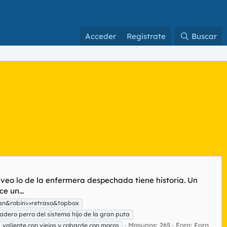
Acceder
Regístrate
Buscar
e veo lo de la enfermera despechada tiene historia. Un
e un...
n&robin>>retraso&topbox
dero perro del sistema hijo de la gran puta
Masunos: 265
Foro:
Foro
valiente con viejos y cobarde con moros