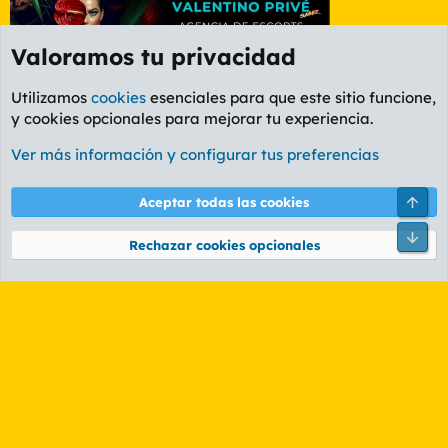
Valoramos tu privacidad
Utilizamos
cookies
esenciales para que este sitio funcione,
y cookies opcionales para mejorar tu experiencia.
Etiquetas
Ver más información y configurar tus preferencias
Cookies
PL OLDSTYLE AMARILLO
Cambiar fuente
Español (ES)
Arri
Aceptar todas las cookies
Contáctanos
Términos y reglas
Política de privacidad
Ayuda
R
Pie
S
Rechazar cookies opcionales
S
®
Community platform by XenForo
© 2010-2026 XenForo Ltd.