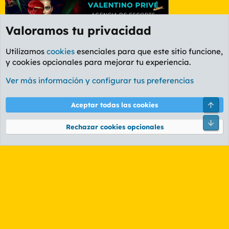
Valoramos tu privacidad
Utilizamos
cookies
esenciales para que este sitio funcione,
y cookies opcionales para mejorar tu experiencia.
Etiquetas
Ver más información y configurar tus preferencias
Cookies
PL OLDSTYLE AMARILLO
Cambiar fuente
Español (ES)
Arri
Aceptar todas las cookies
Contáctanos
Términos y reglas
Política de privacidad
Ayuda
R
Pie
S
Rechazar cookies opcionales
S
®
Community platform by XenForo
© 2010-2026 XenForo Ltd.