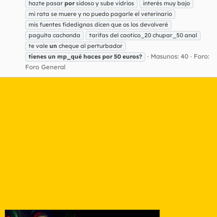
hazte pasar
por
sidoso y sube vidrios
interés muy bajo
mi rata se muere y no puedo pagarle el veterinario
mis fuentes fidedignas dicen que os los devolveré
paguita cachonda
tarifas del caotico_20 chupar_50 anal
te vale
un
cheque al perturbador
Masunos: 40
Foro:
tienes
un
mp_qué
haces
por
50
euros?
Foro General