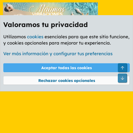
Valoramos tu privacidad
Utilizamos
cookies
esenciales para que este sitio funcione,
y cookies opcionales para mejorar tu experiencia.
Etiquetas
Ver más información y configurar tus preferencias
Cookies
PL OLDSTYLE AMARILLO
Cambiar fuente
Español (ES)
Arri
Aceptar todas las cookies
Contáctanos
Términos y reglas
Política de privacidad
Ayuda
R
Pie
S
Rechazar cookies opcionales
S
®
Community platform by XenForo
© 2010-2026 XenForo Ltd.