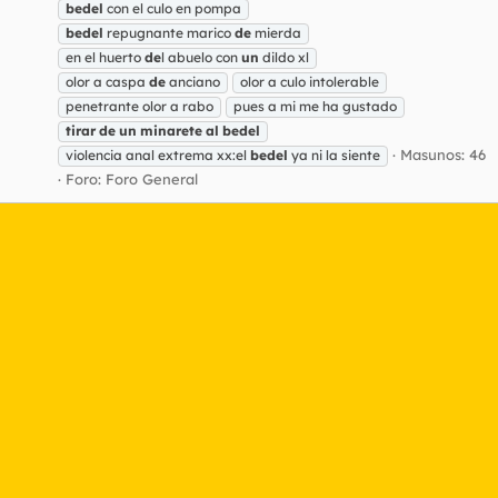
bedel
con el culo en pompa
bedel
repugnante marico
de
mierda
en el huerto
de
l abuelo con
un
dildo xl
olor a caspa
de
anciano
olor a culo intolerable
penetrante olor a rabo
pues a mi me ha gustado
tirar
de
un
minarete
al
bedel
Masunos: 46
violencia anal extrema xx:el
bedel
ya ni la siente
Foro:
Foro General