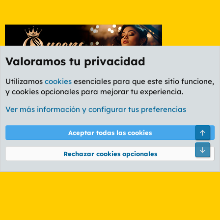
Valoramos tu privacidad
Utilizamos
cookies
esenciales para que este sitio funcione,
y cookies opcionales para mejorar tu experiencia.
Etiquetas
Ver más información y configurar tus preferencias
Cookies
PL OLDSTYLE AMARILLO
Cambiar fuente
Español (ES)
Arri
Aceptar todas las cookies
Contáctanos
Términos y reglas
Política de privacidad
Ayuda
R
Pie
S
Rechazar cookies opcionales
S
®
Community platform by XenForo
© 2010-2026 XenForo Ltd.