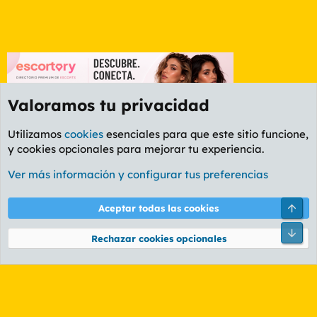
Valoramos tu privacidad
Utilizamos
cookies
esenciales para que este sitio funcione,
y cookies opcionales para mejorar tu experiencia.
Etiquetas
Ver más información y configurar tus preferencias
Cookies
PL OLDSTYLE AMARILLO
Cambiar fuente
Español (ES)
Arri
Aceptar todas las cookies
Contáctanos
Términos y reglas
Política de privacidad
Ayuda
R
Pie
S
Rechazar cookies opcionales
S
®
Community platform by XenForo
© 2010-2026 XenForo Ltd.