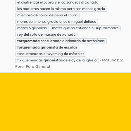
el chuli el pai el cabra y el calzonazos dl xanadú
los motueros hacen lo mismo pero con menos gracia
miembro
de
honor
de
peña el churri
motes con menos gracia q los d miguel
de
libes
motes o gilipollas
motes que no entiende ni suputamadre
rey
de
l sofá
de
masaje
de
xanadú
torquemada
consultando diccionario
de
antónimos
torquemada
guionista
de
escolar
torquemeadas el wyoming
de
móstoles
Masunos: 25
torquemeadas
guionista
bde eloy
de
la iglesia
Foro:
Foro General