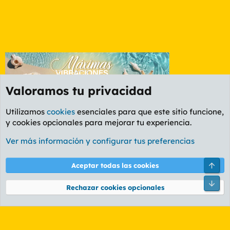
Valoramos tu privacidad
Utilizamos
cookies
esenciales para que este sitio funcione,
y cookies opcionales para mejorar tu experiencia.
Etiquetas
Ver más información y configurar tus preferencias
Cookies
PL OLDSTYLE AMARILLO
Cambiar fuente
Español (ES)
Arri
Aceptar todas las cookies
Contáctanos
Términos y reglas
Política de privacidad
Ayuda
R
Pie
S
Rechazar cookies opcionales
S
®
Community platform by XenForo
© 2010-2026 XenForo Ltd.