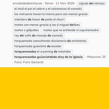
ensaladadeestacas
Tema
11 Nov 2020
cúpula
de
l retraso
el chuli el pai el cabra y el calzonazos dl xanadú
los motueros hacen lo mismo pero con menos gracia
miembro
de
honor
de
peña el churri
motes con menos gracia q los d miguel
de
libes
motes o gilipollas
motes que no entiende ni suputamadre
rey
de
l sofá
de
masaje
de
xanadú
torquemada consultando diccionario
de
antónimos
torquemada guionista
de
escolar
torquemeadas
el wyoming
de
móstoles
Masunos: 25
torquemeadas
guionistabde
eloy
de
la
iglesia
Foro:
Foro General