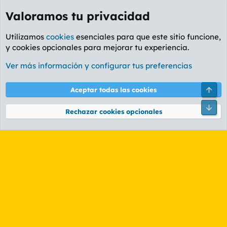
Valoramos tu privacidad
Utilizamos
cookies
esenciales para que este sitio funcione,
y cookies opcionales para mejorar tu experiencia.
Etiquetas
Ver más información y configurar tus preferencias
Cookies
PL OLDSTYLE AMARILLO
Cambiar fuente
Español (ES)
Arri
Aceptar todas las cookies
Contáctanos
Términos y reglas
Política de privacidad
Ayuda
R
Pie
S
Rechazar cookies opcionales
S
®
Community platform by XenForo
© 2010-2026 XenForo Ltd.