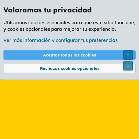
Valoramos tu privacidad
Utilizamos
cookies
esenciales para que este sitio funcione,
y cookies opcionales para mejorar tu experiencia.
Etiquetas
Ver más información y configurar tus preferencias
Cookies
PL OLDSTYLE AMARILLO
Cambiar fuente
Español (ES)
Arri
Aceptar todas las cookies
Contáctanos
Términos y reglas
Política de privacidad
Ayuda
R
Pie
S
Rechazar cookies opcionales
S
®
Community platform by XenForo
© 2010-2026 XenForo Ltd.