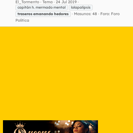
El_Tormento
Tema
24 Jul 2019
capitán h. mermado mental
lolapalipsis
Masunos: 48
Foro:
Foro
traseros
emanando
hedores
Política