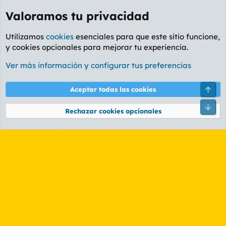
Valoramos tu privacidad
Utilizamos
cookies
esenciales para que este sitio funcione,
y cookies opcionales para mejorar tu experiencia.
Etiquetas
Ver más información y configurar tus preferencias
Cookies
PL OLDSTYLE AMARILLO
Cambiar fuente
Español (ES)
Arri
Aceptar todas las cookies
Contáctanos
Términos y reglas
Política de privacidad
Ayuda
R
Pie
S
Rechazar cookies opcionales
S
®
Community platform by XenForo
© 2010-2026 XenForo Ltd.