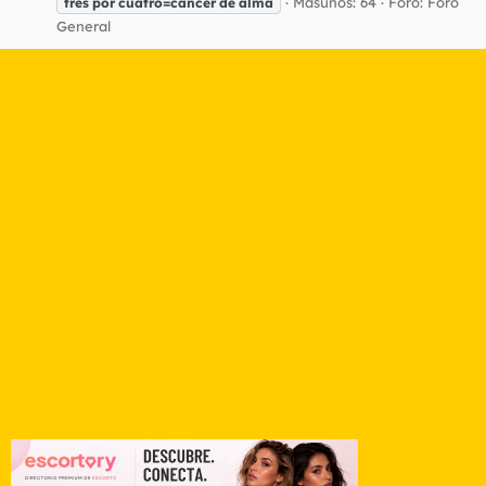
Masunos: 64
Foro:
Foro
tres
por
cuatro=cancer
de
alma
General