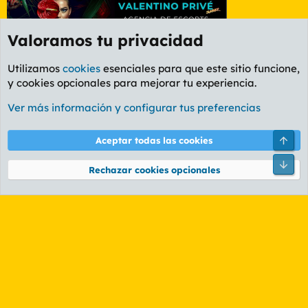
Valoramos tu privacidad
Utilizamos
cookies
esenciales para que este sitio funcione,
y cookies opcionales para mejorar tu experiencia.
Etiquetas
Ver más información y configurar tus preferencias
Cookies
PL OLDSTYLE AMARILLO
Cambiar fuente
Español (ES)
Arri
Aceptar todas las cookies
Contáctanos
Términos y reglas
Política de privacidad
Ayuda
R
Pie
S
Rechazar cookies opcionales
S
®
Community platform by XenForo
© 2010-2026 XenForo Ltd.