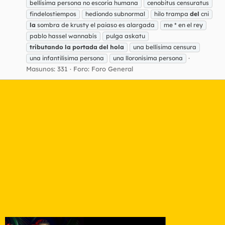
bellísima persona no escoria humana
cenobitus censuratus
findelostiempos
hediondo subnormal
hilo trampa
del
cni
la
sombra de krusty el paiaso es alargada
me * en el rey
pablo hassel wannabís
pulga askatu
tributando
la
portada
del
hola
una bellísima censura
una infantilísima persona
una lloronísima persona
Masunos: 331
Foro:
Foro General