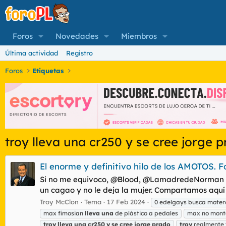
Foros
Novedades
Miembros
Última actividad
Registro
Foros
Etiquetas
troy lleva una cr250 y se cree jorge 
El enorme y definitivo hilo de los AMOTOS. F
Si no me equivoco, @Blood, @LamadredeNorman y o
un cagao y no le deja la mujer. Compartamos aquí
Troy McClon
Tema
17 Feb 2024
0 edelgays busca moter
max fimosian
lleva
una
de plástico a pedales
max no monta
troy
lleva
una
cr250
y
se
cree
jorge
prado
troy
realmente t