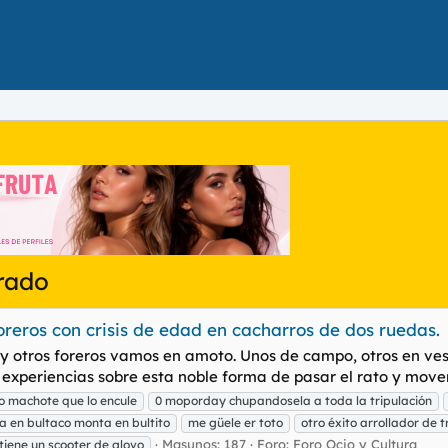
prado
oreros con crisis de edad en cacharros de dos ruedas.
tros foreros vamos en amoto. Unos de campo, otros en vespa
 experiencias sobre esta noble forma de pasar el rato y move
o machote que lo encule
0 moporday chupandosela a toda la tripulación
 en bultaco monta en bultito
me güele er toto
otro éxito arrollador de 
Masunos: 187
Foro:
Foro Ocio y Cultura
iene un scooter de glovo