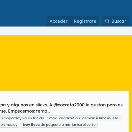
Acceder
Regístrate
Buscar
 y algunos en slicks. A @cocreta2000 le gustan pero es
rse. Empecemos: tema...
0 moporday va en triciclo
max "cagarrutian" demian ii fimosis letal
tron mccloy
troy
lleva
de paquete a marianico el corto