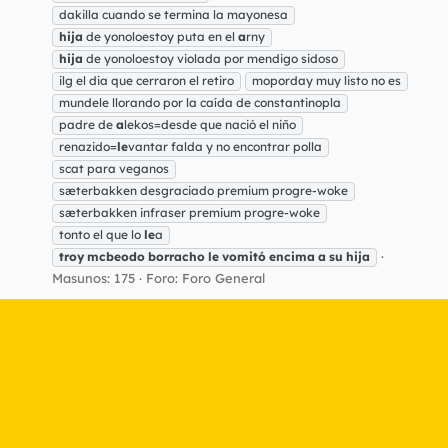
dakilla cuando se termina la mayonesa
hija
de yonoloestoy puta en el
a
rny
hija
de yonoloestoy violada por mendigo sidoso
ilg el dia que cerraron el retiro
moporday muy listo no es
mundele llorando por la caída de constantinopla
padre de
a
lekos=desde que nació el niño
renazido=
le
vantar falda y no encontrar polla
scat para veganos
sæterbakken desgraciado premium progre-woke
sæterbakken infraser premium progre-woke
tonto el que lo
le
a
troy
mcbeodo
borracho
le
vomitó
encima
a
su
hija
Masunos: 175
Foro:
Foro General