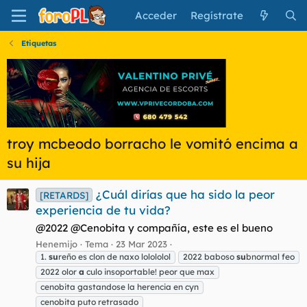
Acceder
Regístrate
Etiquetas
troy mcbeodo borracho le vomitó encima a
su hija
¿Cuál dirías que ha sido la peor
[RETARDS]
experiencia de tu vida?
@2022 @Cenobita y compañía, este es el bueno
Henemijo
Tema
23 Mar 2023
1.
su
reño es clon de naxo lolololol
2022 baboso
su
bnormal feo
2022 olor
a
culo insoportable! peor que max
cenobita gastandose la herencia en cyn
cenobita puto retrasado