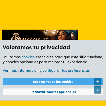
Valoramos tu privacidad
Utilizamos
cookies
esenciales para que este sitio funcione,
y cookies opcionales para mejorar tu experiencia.
Etiquetas
Ver más información y configurar tus preferencias
Cookies
PL OLDSTYLE AMARILLO
Cambiar fuente
Español (ES)
Arri
Aceptar todas las cookies
Contáctanos
Términos y reglas
Política de privacidad
Ayuda
R
Pie
S
Rechazar cookies opcionales
S
®
Community platform by XenForo
© 2010-2026 XenForo Ltd.