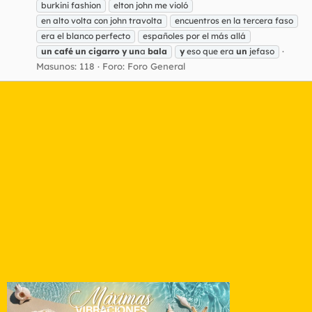
burkini fashion
elton john me violó
en alto volta con john travolta
encuentros en la tercera faso
era el blanco perfecto
españoles por el más allá
un
café
un
cigarro
y
un
a
bala
y
eso que era
un
jefaso
Masunos: 118
Foro:
Foro General