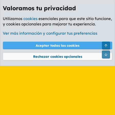
Valoramos tu privacidad
Utilizamos
cookies
esenciales para que este sitio funcione,
y cookies opcionales para mejorar tu experiencia.
Etiquetas
Ver más información y configurar tus preferencias
Cookies
PL OLDSTYLE AMARILLO
Cambiar fuente
Español (ES)
Arri
Aceptar todas las cookies
Contáctanos
Términos y reglas
Política de privacidad
Ayuda
R
Pie
S
Rechazar cookies opcionales
S
®
Community platform by XenForo
© 2010-2026 XenForo Ltd.