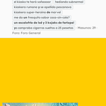
el kiosko te hará soñaaaar
hediondo subnormal
kioskera rumana
y
se apellida pescanova
kioskera super-heroína
de
marvel
me da
un
fresquito sabor coca-sin-cola?
un
escalofrío
de
lsd
y
3
kojaks
de
farlopa!
Masunos: 29
y
o compraba cigarros sueltos a 25 pesetas
Foro:
Foro General