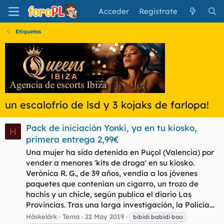
Acceder
Regístrate
Etiquetas
un escalofrío de lsd y 3 kojaks de farlopa!
Pack de iniciación Yonki, ya en tu kiosko,
H
primera entrega 2,99€
Una mujer ha sido detenida en Puçol (Valencia) por
vender a menores 'kits de droga' en su kiosko.
Verónica R. G., de 39 años, vendía a los jóvenes
paquetes que contenían un cigarro, un trozo de
hachís y un chicle, según publica el diario Las
Provincias. Tras una larga investigación, la Policía...
Häskelärk
Tema
22 May 2019
bibidi babidi boo