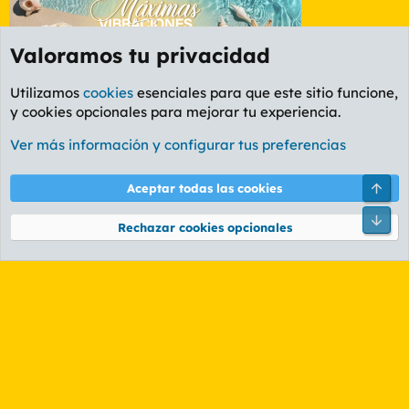
Valoramos tu privacidad
Utilizamos
cookies
esenciales para que este sitio funcione,
y cookies opcionales para mejorar tu experiencia.
Etiquetas
Ver más información y configurar tus preferencias
Cookies
PL OLDSTYLE AMARILLO
Cambiar fuente
Español (ES)
Arri
Aceptar todas las cookies
Contáctanos
Términos y reglas
Política de privacidad
Ayuda
R
Pie
S
Rechazar cookies opcionales
S
®
Community platform by XenForo
© 2010-2026 XenForo Ltd.