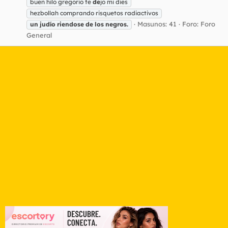
buen hilo gregorio te
de
jo mi dies
hezbollah comprando risquetos radiactivos
Masunos: 41
Foro:
Foro
un
judío
riendose
de
los
negros.
General