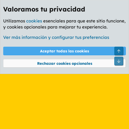
Valoramos tu privacidad
Utilizamos
cookies
esenciales para que este sitio funcione,
y cookies opcionales para mejorar tu experiencia.
Etiquetas
Ver más información y configurar tus preferencias
Cookies
PL OLDSTYLE AMARILLO
Cambiar fuente
Español (ES)
Arri
Aceptar todas las cookies
Contáctanos
Términos y reglas
Política de privacidad
Ayuda
R
Pie
S
Rechazar cookies opcionales
S
®
Community platform by XenForo
© 2010-2026 XenForo Ltd.