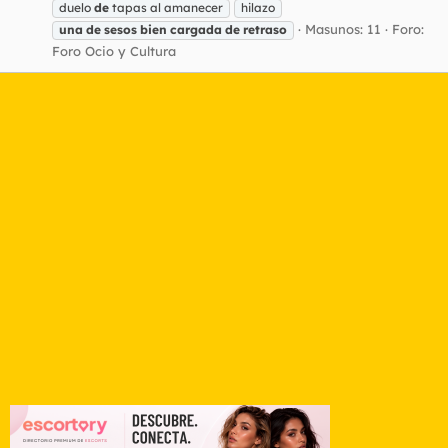
duelo
de
tapas al amanecer
hilazo
Masunos: 11
Foro:
una
de
sesos
bien
cargada
de
retraso
Foro Ocio y Cultura