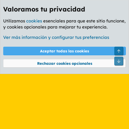
Valoramos tu privacidad
Utilizamos
cookies
esenciales para que este sitio funcione,
y cookies opcionales para mejorar tu experiencia.
Etiquetas
Ver más información y configurar tus preferencias
Cookies
PL OLDSTYLE AMARILLO
Cambiar fuente
Español (ES)
Arri
Aceptar todas las cookies
Contáctanos
Términos y reglas
Política de privacidad
Ayuda
R
Pie
S
Rechazar cookies opcionales
S
®
Community platform by XenForo
© 2010-2026 XenForo Ltd.