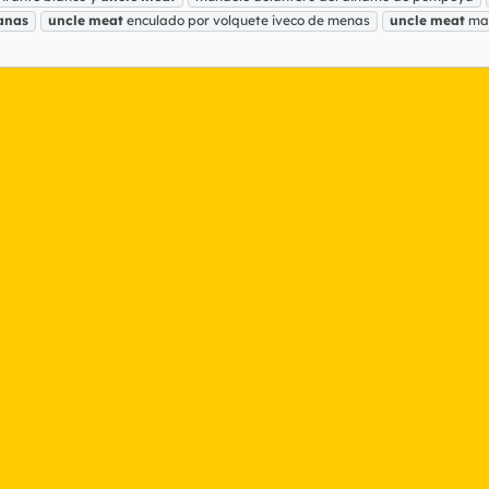
anas
uncle
meat
enculado por volquete iveco de menas
uncle
meat
mar