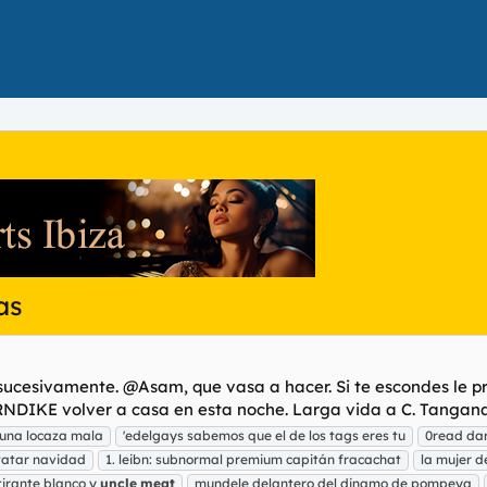
as
 sucesivamente. @Asam, que vasa a hacer. Si te escondes le p
DIKE volver a casa en esta noche. Larga vida a C. Tangana
 una locaza mala
'edelgays sabemos que el de los tags eres tu
0read da
avatar navidad
1. leibn: subnormal premium capitán fracachat
la mujer d
tirante blanco y
uncle
meat
mundele delantero del dinamo de pompeya