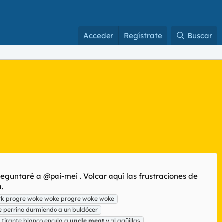
Acceder
Regístrate
Buscar
reguntaré a @pai-mei . Volcar aquí las frustraciones de
.
rk progre woke woke progre woke woke
e perrino durmiendo a un buldócer
tirante blanco encula a
uncle
meat
y al agüillas