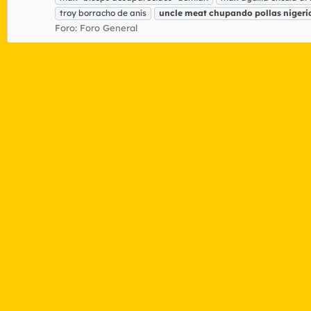
troy borracho de anís
uncle
meat
chupando
pollas
nigeri
Foro:
Foro General