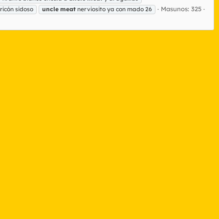
Masunos: 325
icón sidoso
uncle
meat
nerviosito ya con mado 26