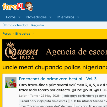
Foros
Novedades
Miembros
Última actividad
Registro
Foros
Etiquetas
uncle meat chupando pollas nigerian
Fracachat de primavera bestial - Vol. 3
Otro fraca-finde primaveral volúmen 3, 4, 5, y así
fracasado forero por defecto. @Doc @VRC @THORN
Leibn
Tema
22 May 2026
'edelgays poniendo tags como
0read dark vieja puta sin clientes
1. leibn infraser tarado 
max "bíceps desaparecidos" demian
max agüilla encula al 