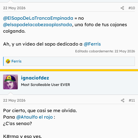
22 May 2026
#10
@ElSapoDeLaTrancaEmpinada
= no
@elsapodelacabezaaplastada
, una foto de tus cojones
colgando.
Ah, y un video del sapo dedicado a
@Ferris
Editado cobardemente:
22 May 2026
Ferris
R
e
a
ignaciofdez
c
c
Most Scrolleable User EVER
i
o
n
22 May 2026
#11
e
s
Por cierto, que casi se me olvida.
:
Pana
@Ataulfo el rojo
:
¿C'as senao?
K#rma y eso yes.