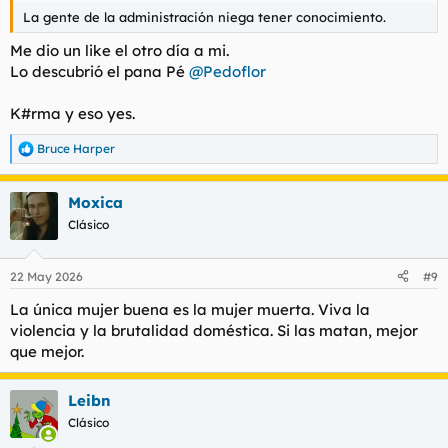
La gente de la administración niega tener conocimiento.
Me dio un like el otro día a mi.
Lo descubrió el pana Pé
@Pedoflor
K#rma y eso yes.
Bruce Harper
R
e
a
Moxica
c
c
Clásico
i
o
n
22 May 2026
#9
e
s
La única mujer buena es la mujer muerta. Viva la
:
violencia y la brutalidad doméstica. Si las matan, mejor
que mejor.
Leibn
Clásico