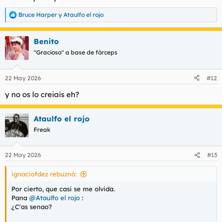
Bruce Harper
y
Ataulfo el rojo
R
e
a
Benito
c
c
"Gracioso" a base de fórceps
i
o
n
22 May 2026
#12
e
s
y no os lo creiais eh?
:
Ataulfo el rojo
Freak
22 May 2026
#13
ignaciofdez rebuznó:
Por cierto, que casi se me olvida.
Pana
@Ataulfo el rojo
:
¿C'as senao?