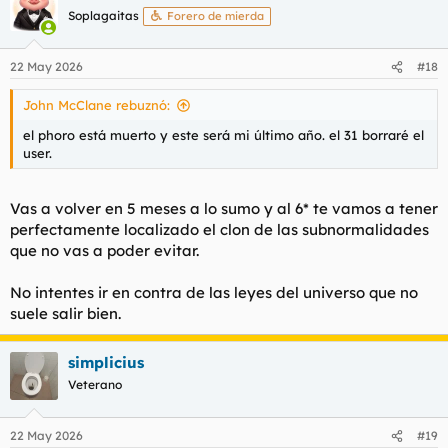
c
Soplagaitas
Forero de mierda
i
o
n
22 May 2026
#18
e
s
John McClane rebuznó:
:
el phoro está muerto y este será mi último año. el 31 borraré el
user.
Vas a volver en 5 meses a lo sumo y al 6* te vamos a tener
perfectamente localizado el clon de las subnormalidades
que no vas a poder evitar.
No intentes ir en contra de las leyes del universo que no
suele salir bien.
simplicius
Veterano
22 May 2026
#19