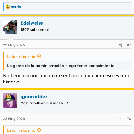
serdo
R
e
a
Edelweiss
c
c
180% subnormal
i
o
n
22 May 2026
#7
e
s
Leibn rebuznó:
:
La gente de la administración niega tener conocimiento.
No tienen conocimiento ni sentido común pero esa es otra
historia.
ignaciofdez
Most Scrolleable User EVER
22 May 2026
#8
Leibn rebuznó: