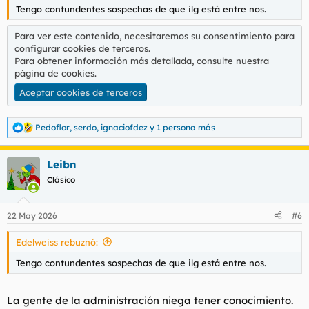
Tengo contundentes sospechas de que ilg está entre nos.
Para ver este contenido, necesitaremos su consentimiento para
configurar cookies de terceros.
Para obtener información más detallada, consulte nuestra
página de cookies
.
Aceptar cookies de terceros
Pedoflor
,
serdo
,
ignaciofdez
y 1 persona más
R
e
a
Leibn
c
c
Clásico
i
o
n
22 May 2026
#6
e
s
Edelweiss rebuznó:
:
Tengo contundentes sospechas de que ilg está entre nos.
La gente de la administración niega tener conocimiento.