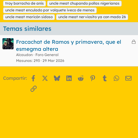
troy borracho de anís
uncle meat chupando pollas nigerianas
uncle meat enculado por volquete iveco de menas
uncle meat maricón sidoso
uncle meat nerviosito ya con mado 26
Temas similares
Fracachat de Ramos y primavera, que el
e
esmegma altera
r
Alcaudon
Foro General
r
Masunos
293
29 Mar 2026
Facebook
X
Bluesky
LinkedIn
Reddit
Pinterest
Tumblr
WhatsA
Em
Compartir:
o
Enlace