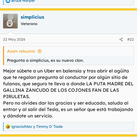
Bruce Harper
R
e
a
simplicius
c
c
Veterano
i
o
n
22 May 2026
#22
e
s
Asam rebuznó:
:
Pregunta a simplicius, es su nuevo clon.
Mejor súbete a un Uber en balensia y tras abrir el agüita
que te regalan pregunta al conductor por algún sitio de
fulanas, que seguro te lleva a donde LA PUTA MADRE DEL
GALLINA ZANCUDO DE LOS COJONES FAN DE LAS
PIRULETAS.
Pero no olvides dar las gracias y ser educado, saluda al
entrar y al salir del Tesla, es un señor que está trabajando
y dándote un servicio.
ignaciofdez
y
Timmy O´Toole
R
e