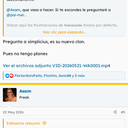
@Asam
, que vasa a hacer. Si te escondes le preguntaré a
@pai-mei
.
Volcar aquí las frustraciones de
fracasado
forero por defecto.
Haz clic para expandir...
@Doc
@VRC
@THORNDIKE
volver a casa en esta noche.
Pregunta a simplicius, es su nuevo clon.
Larga vida a C. Tangana.
Pues no tengo planes
Ver el archivos adjunto VID-20260521-WA0001.mp4
FlorianSotoPeña
,
Pinchito
,
Sonic88
y 5 más
R
e
a
Asam
c
c
Freak
i
o
n
22 May 2026
#5
e
s
Edelweiss rebuznó:
: