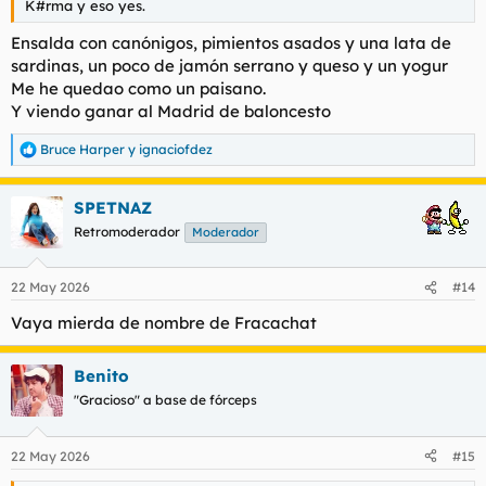
K#rma y eso yes.
Ensalda con canónigos, pimientos asados y una lata de
sardinas, un poco de jamón serrano y queso y un yogur
Me he quedao como un paisano.
Y viendo ganar al Madrid de baloncesto
Bruce Harper
y
ignaciofdez
R
e
a
SPETNAZ
c
c
Retromoderador
Moderador
i
o
n
22 May 2026
#14
e
s
Vaya mierda de nombre de Fracachat
:
Benito
"Gracioso" a base de fórceps
22 May 2026
#15