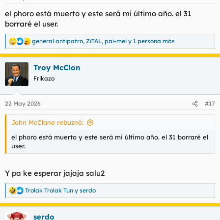
e
s
el phoro está muerto y este será mi último año. el 31
:
borraré el user.
general antipatro
,
ZiTAL
,
pai-mei
y 1 persona más
R
e
a
Troy McClon
c
c
Frikazo
i
o
n
22 May 2026
#17
e
s
John McClane rebuznó:
:
el phoro está muerto y este será mi último año. el 31 borraré el
user.
Y pa ke esperar jajaja salu2
Trolak Trolak Tun
y
serdo
R
e
a
serdo
c