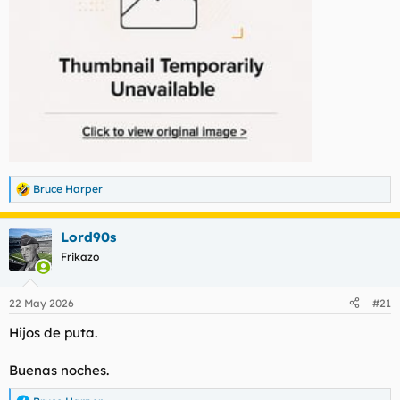
Bruce Harper
R
e
a
Lord90s
c
c
Frikazo
i
o
n
22 May 2026
#21
e
s
Hijos de puta.
:
Buenas noches.