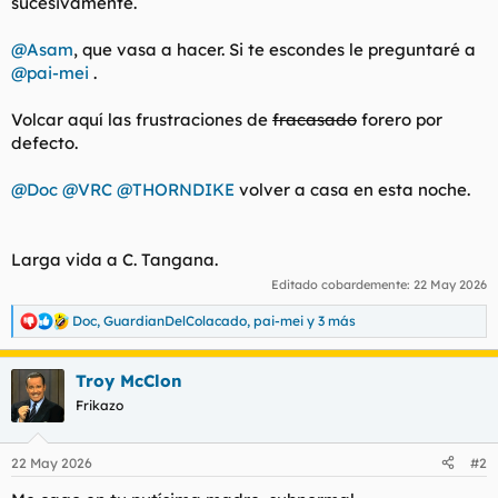
sucesivamente.
t
o
e
m
@Asam
, que vasa a hacer. Si te escondes le preguntaré a
a
@pai-mei
.
Volcar aquí las frustraciones de
fracasado
forero por
defecto.
@Doc
@VRC
@THORNDIKE
volver a casa en esta noche.
Larga vida a C. Tangana.
Editado cobardemente:
22 May 2026
Doc
,
GuardianDelColacado
,
pai-mei
y 3 más
R
e
a
Troy McClon
c
c
Frikazo
i
o
n
22 May 2026
#2
e
s