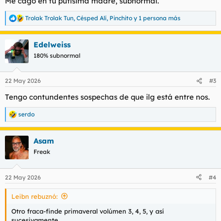
Me cago en tu putísima madre, subnormal.
:
Trolak Trolak Tun
,
Césped Alí
,
Pinchito
y 1 persona más
R
e
a
Edelweiss
c
c
180% subnormal
i
o
n
22 May 2026
#3
e
s
Tengo contundentes sospechas de que ilg está entre nos.
:
serdo
R
e
a
Asam
c
c
Freak
i
o
n
22 May 2026
#4
e
s
Leibn rebuznó:
:
Otro fraca-finde primaveral volúmen 3, 4, 5, y así
sucesivamente.