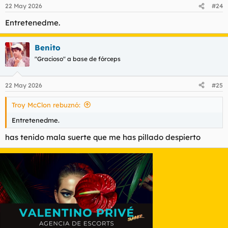
n
22 May 2026
#24
e
s
Entretenedme.
:
Benito
"Gracioso" a base de fórceps
22 May 2026
#25
Troy McClon rebuznó:
Entretenedme.
has tenido mala suerte que me has pillado despierto