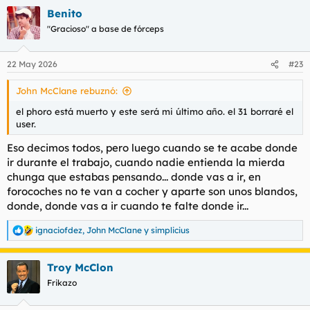
a
Benito
c
c
"Gracioso" a base de fórceps
i
o
n
22 May 2026
#23
e
s
John McClane rebuznó:
:
el phoro está muerto y este será mi último año. el 31 borraré el
user.
Eso decimos todos, pero luego cuando se te acabe donde
ir durante el trabajo, cuando nadie entienda la mierda
chunga que estabas pensando... donde vas a ir, en
forocoches no te van a cocher y aparte son unos blandos,
donde, donde vas a ir cuando te falte donde ir...
ignaciofdez
,
John McClane
y
simplicius
R
e
a
Troy McClon
c
c
Frikazo
i
o