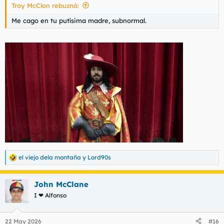
Troy McClon rebuznó:
Me cago en tu putísima madre, subnormal.
el viejo dela montaña
y
Lord90s
R
e
a
John McClane
c
c
I ❤ Alfonso
i
o
n
22 May 2026
#16