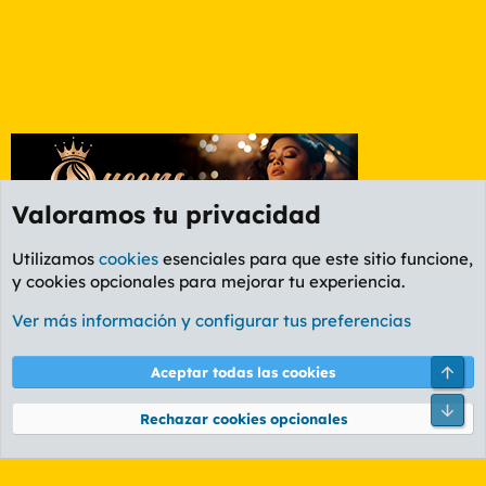
Valoramos tu privacidad
Utilizamos
cookies
esenciales para que este sitio funcione,
y cookies opcionales para mejorar tu experiencia.
Foro General
Ver más información y configurar tus preferencias
Cookies
PL OLDSTYLE AMARILLO
Cambiar fuente
Español (ES)
Arri
Aceptar todas las cookies
Contáctanos
Términos y reglas
Política de privacidad
Ayuda
R
Pie
S
Rechazar cookies opcionales
S
®
Community platform by XenForo
© 2010-2026 XenForo Ltd.