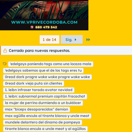
Último
1 de 14
Sig.
Cerrado para nuevas respuestas.
E
'edelgays poniendo tags como una locaza mala
t
'edelgays sabemos que el de los tags eres tu
i
0read dark progre woke woke progre woke woke
q
0read dark vieja puta sin clientes
u
1. leibn infraser tarado avatar navidad
e
t
1. leibn: subnormal premium capitán fracachat
a
la mujer de perrino durmiendo a un buldócer
s
max "bíceps desaparecidos" demian
max agüilla encula al tirante blanco y uncle meat
mundele delantero del dinamo de pompeya
tirante blanco encula a uncle meat y al agüillas