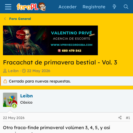
Acceder
Regístrate
Foro General
Fracachat de primavera bestial - Vol. 3
I
F
Leibn
22 May 2026
n
e
Cerrado para nuevas respuestas.
i
c
c
h
i
a
Leibn
a
d
d
Clásico
e
o
i
r
n
22 May 2026
#1
d
i
e
c
Otro fraca-finde primaveral volúmen 3, 4, 5, y así
l
i