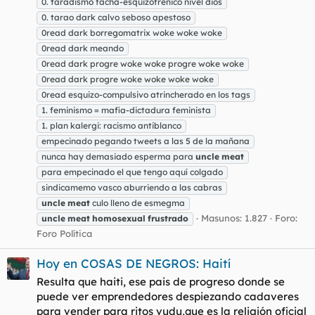
0. taradismo facha-esquizofrénico nivel dios
0. tarao dark calvo seboso apestoso
0read dark borregomatrix woke woke woke
0read dark meando
0read dark progre woke woke progre woke woke
0read dark progre woke woke woke woke
0read esquizo-compulsivo atrincherado en los tags
1. feminismo = mafia-dictadura feminista
1. plan kalergi: racismo antiblanco
empecinado pegando tweets a las 5 de la mañana
nunca hay demasiado esperma para
uncle
meat
para empecinado el que tengo aquí colgado
sindicamemo vasco aburriendo a las cabras
uncle
meat
culo lleno de esmegma
Masunos: 1.827
Foro:
uncle
meat
homosexual
frustrado
Foro Política
Hoy en COSAS DE NEGROS: Haití
Resulta que haiti, ese pais de progreso donde se
puede ver emprendedores despiezando cadaveres
para vender para ritos vudu,que es la religión oficial