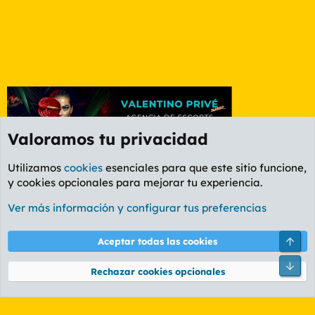
Valoramos tu privacidad
Utilizamos
cookies
esenciales para que este sitio funcione,
y cookies opcionales para mejorar tu experiencia.
Etiquetas
Ver más información y configurar tus preferencias
Cookies
PL OLDSTYLE AMARILLO
Cambiar fuente
Español (ES)
Arri
Aceptar todas las cookies
Contáctanos
Términos y reglas
Política de privacidad
Ayuda
R
Pie
S
Rechazar cookies opcionales
S
®
Community platform by XenForo
© 2010-2026 XenForo Ltd.