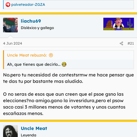
polveteador-ZGZA
R
e
a
liachu69
c
c
Disléxico y gallego
i
o
n
4 Jun 2024
#21
e
s
Uncle Meat rebuznó:
:
Ah, que tienes que decirlo...
No.pero tu necesidad de contestsrmw me hace pensar que
te das tu por bastante mas aludido.
O no seras de esos que aun creen que el psoe gsno las
elecciones?no amigo.gano la invesridura,pero el psow
saco casi 3 millones menos de votantes y unos cuantos
escañazos menos.
Uncle Meat
Leyenda