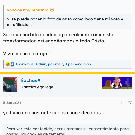
e
s
yonoloestoy rebuznó:
:
Si se puede poner la foto de ozito como logo tiene mi voto y
mi afiliación.
Sería un partido de ideología neoliberalcomunista
transformador, asi engañamaos a todo Cristo.
Viva la cuca, carajo !!
Anonymus
,
Alduin
,
pai-mei
y 1 persona más
R
e
a
liachu69
c
c
Disléxico y gallego
i
o
n
3 Jun 2024
#7
e
s
ya hubo uno bastante curioso hace decadas.
:
Para ver este contenido, necesitaremos su consentimiento para
configurar cookies de terceros.