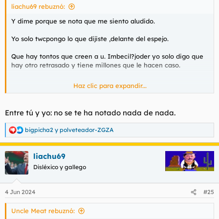
liachu69 rebuznó:
Y dime porque se nota que me siento aludido.
Yo solo twcpongo lo que dijiste ,delante del espejo.
Que hay tontos que creen a u. Imbecil?joder yo solo digo que
hay otro retrasado y tiene millones que le hacen caso.
Haz clic para expandir...
Y de ahi a señalarme.y si,seguro que el psoe te la pela.
Entre tú y yo: no se te ha notado nada de nada.
bigpicha2
y
polveteador-ZGZA
R
e
a
liachu69
c
c
Disléxico y gallego
i
o
n
4 Jun 2024
#25
e
s
Uncle Meat rebuznó:
: