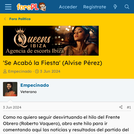
Acceder
Regístrate
Foro Política
'Se Acabó la Fiesta' (Alvise Pérez)
I
F
Empecinado
3 Jun 2024
n
e
i
c
Empecinado
c
h
Veterano
i
a
a
d
d
e
3 Jun 2024
#1
o
i
r
n
Como no quiero seguir desvirtuando el hilo del Frente
d
i
Obrero (Roberto Vaquero), abro este hilo para ir
e
c
comentando aquí las noticias y resultados del partido del
l
i