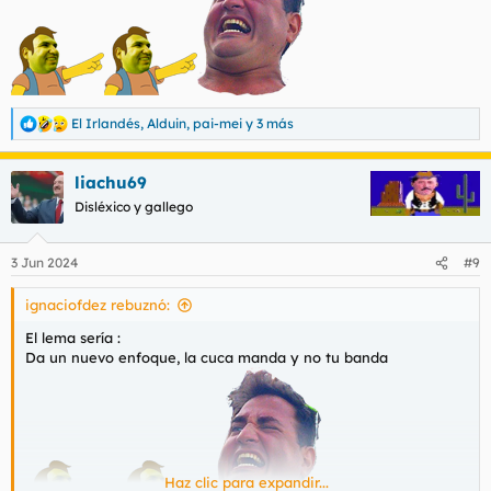
El Irlandés
,
Alduin
,
pai-mei
y 3 más
R
e
a
liachu69
c
c
Disléxico y gallego
i
o
n
3 Jun 2024
#9
e
s
ignaciofdez rebuznó:
:
El lema sería :
Da un nuevo enfoque, la cuca manda y no tu banda
Haz clic para expandir...