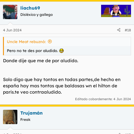
a
liachu69
c
c
Disléxico y gallego
i
o
n
4 Jun 2024
#18
e
s
Uncle Meat rebuznó:
:
Pero no te des por aludido.
Donde dije que me de por aludido.
Solo digo que hay tontos en todas partes,de hecho en
españa hay mas tontos que baldosas wn el hilton de
paris.te veo contraaludido.
Editado cobardemente:
4 Jun 2024
Trujamán
Freak