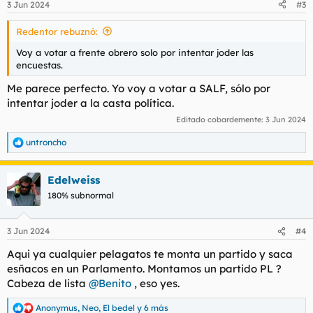
3 Jun 2024
#3
Redentor rebuznó:
Voy a votar a frente obrero solo por intentar joder las
encuestas.
Me parece perfecto. Yo voy a votar a SALF, sólo por
intentar joder a la casta política.
Editado cobardemente:
3 Jun 2024
untroncho
R
e
a
Edelweiss
c
c
180% subnormal
i
o
n
3 Jun 2024
#4
e
s
Aqui ya cualquier pelagatos te monta un partido y saca
:
esñacos en un Parlamento. Montamos un partido PL ?
Cabeza de lista
@Benito
, eso yes.
Anonymus
,
Neo
,
El bedel
y 6 más
R