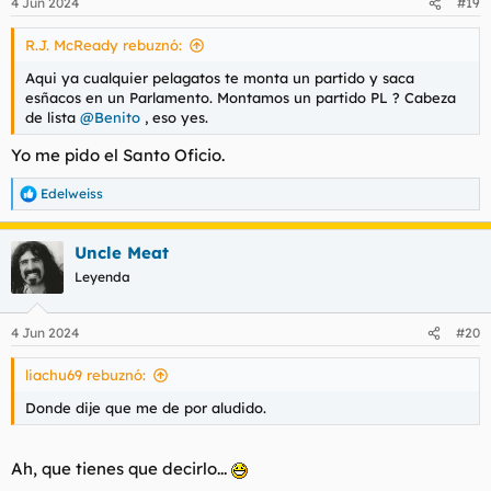
4 Jun 2024
#19
R.J. McReady rebuznó:
Aqui ya cualquier pelagatos te monta un partido y saca
esñacos en un Parlamento. Montamos un partido PL ? Cabeza
de lista
@Benito
, eso yes.
Yo me pido el Santo Oficio.
Edelweiss
R
e
a
Uncle Meat
c
c
Leyenda
i
o
n
4 Jun 2024
#20
e
s
liachu69 rebuznó:
:
Donde dije que me de por aludido.
Ah, que tienes que decirlo...