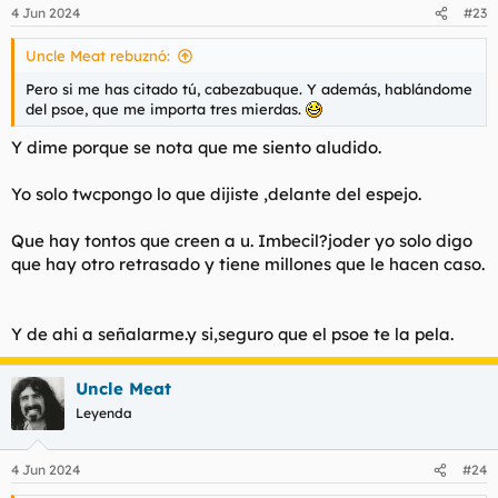
n
4 Jun 2024
#23
e
s
Uncle Meat rebuznó:
:
Pero si me has citado tú, cabezabuque. Y además, hablándome
del psoe, que me importa tres mierdas.
Y dime porque se nota que me siento aludido.
Yo solo twcpongo lo que dijiste ,delante del espejo.
Que hay tontos que creen a u. Imbecil?joder yo solo digo
que hay otro retrasado y tiene millones que le hacen caso.
Y de ahi a señalarme.y si,seguro que el psoe te la pela.
Uncle Meat
Leyenda
4 Jun 2024
#24