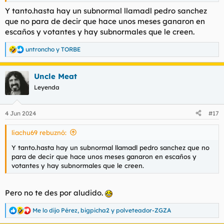
Y tanto.hasta hay un subnormal llamadl pedro sanchez
que no para de decir que hace unos meses ganaron en
escaños y votantes y hay subnormales que le creen.
untroncho
y
TORBE
R
e
a
Uncle Meat
c
c
Leyenda
i
o
n
4 Jun 2024
#17
e
s
liachu69 rebuznó:
:
Y tanto.hasta hay un subnormal llamadl pedro sanchez que no
para de decir que hace unos meses ganaron en escaños y
votantes y hay subnormales que le creen.
Pero no te des por aludido.
Me lo dijo Pérez
,
bigpicha2
y
polveteador-ZGZA
R
e