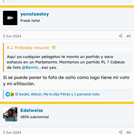
e
a
yonoloestoy
c
c
Freak total
i
o
n
3 Jun 2024
#5
e
s
R.J. McReady rebuznó:
:
Aqui ya cualquier pelagatos te monta un partido y saca
esñacos en un Parlamento. Montamos un partido PL ? Cabeza
de lista
@Benito
, eso yes.
Si se puede poner la foto de ozito como logo tiene mi voto
y mi afiliación.
El bedel
,
Alduin
,
Me lo dijo Pérez
y 1 persona más
R
e
a
Edelweiss
c
c
180% subnormal
i
o
n
3 Jun 2024
#6