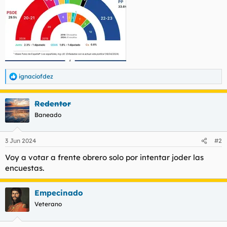
ignaciofdez
R
e
a
Redentor
c
c
Baneado
i
o
n
3 Jun 2024
#2
e
s
Voy a votar a frente obrero solo por intentar joder las
:
encuestas.
Empecinado
Veterano