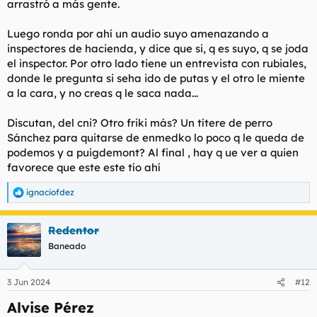
arrastró a más gente.
Luego ronda por ahí un audio suyo amenazando a
inspectores de hacienda, y dice que si, q es suyo, q se joda
el inspector. Por otro lado tiene un entrevista con rubiales,
donde le pregunta si seha ido de putas y el otro le miente
a la cara, y no creas q le saca nada...
Discutan, del cni? Otro friki más? Un títere de perro
Sánchez para quitarse de enmedko lo poco q le queda de
podemos y a puigdemont? Al final , hay q ue ver a quien
favorece que este este tío ahí
ignaciofdez
R
e
a
Redentor
c
c
Baneado
i
o
n
3 Jun 2024
#12
e
s
Alvise Pérez​
: