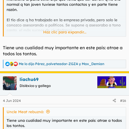
normal q tan joven tuviese tantos contactos y en parte tiene
razón.
El tío dice q ha trabajado en la empresa privada, pero solo le
conozco asesorando a políticos. Se supone q asesoraba a tono
canto, el más sucnor de ciudadanos.
Haz clic para expandir...
El caso es que ha adoptado las tácticas bukeleskas ¿Qué jode a
los panzas mileutistas? Pues que otros de lo lleven doblado, la
Tiene una cualidad muy importante en este país: atrae a
corrupción, pues adoptó ese lema q así arrastró a más gente.
todos los tontos.
Luego ronda por ahí un audio suyo amenazando a inspectores
Me lo dijo Pérez
,
polveteador-ZGZA
y
Max_Demian
R
de hacienda, y dice que si, q es suyo, q se joda el inspector. Por
e
otro lado tiene un entrevista con rubiales, donde le pregunta si
a
seha ido de putas y el otro le miente a la cara, y no creas q le
liachu69
c
saca nada...
c
Disléxico y gallego
i
Discutan, del cni? Otro friki más? Un títere de perro Sánchez
o
para quitarse de enmedko lo poco q le queda de podemos y a
n
4 Jun 2024
#16
e
puigdemont? Al final , hay q ue ver a quien favorece que este
s
este tío ahí
Uncle Meat rebuznó:
:
Tiene una cualidad muy importante en este país: atrae a todos
los tontos.