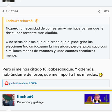
4 Jun 2024
#22
liachu69 rebuznó:
No.pero tu necesidad de contestsrmw me hace pensar que te
das tu por bastante mas aludido.
O no seras de esos que aun creen que el psoe gsno las
elecciones?no amigo.gano la invesridura,pero el psow saco casi
3 millones menos de votantes y unos cuantos escañazos
menos.
Pero si me has citado tú, cabezabuque. Y además,
hablándome del psoe, que me importa tres mierdas.
polveteador-ZGZA
R
e
a
liachu69
c
c
Disléxico y gallego
i
o