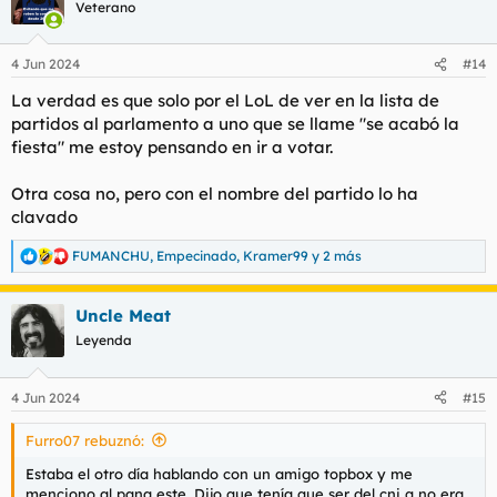
c
Veterano
i
o
n
4 Jun 2024
#14
e
s
La verdad es que solo por el LoL de ver en la lista de
:
partidos al parlamento a uno que se llame "se acabó la
fiesta" me estoy pensando en ir a votar.
Otra cosa no, pero con el nombre del partido lo ha
clavado
FUMANCHU
,
Empecinado
,
Kramer99
y 2 más
R
e
a
Uncle Meat
c
c
Leyenda
i
o
n
4 Jun 2024
#15
e
s
Furro07 rebuznó:
:
Estaba el otro día hablando con un amigo topbox y me
menciono al pana este. Dijo que tenía que ser del cni q no era