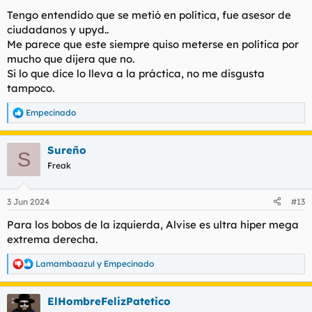
Tengo entendido que se metió en política, fue asesor de
ciudadanos y upyd..
Me parece que este siempre quiso meterse en política por
mucho que dijera que no.
Si lo que dice lo lleva a la práctica, no me disgusta
tampoco.
Empecinado
R
e
a
Sureño
c
S
c
Freak
i
o
n
3 Jun 2024
#13
e
s
Para los bobos de la izquierda, Alvise es ultra hiper mega
:
extrema derecha.
Lamambaazul
y
Empecinado
R
e
a
ElHombreFelizPatetico
c