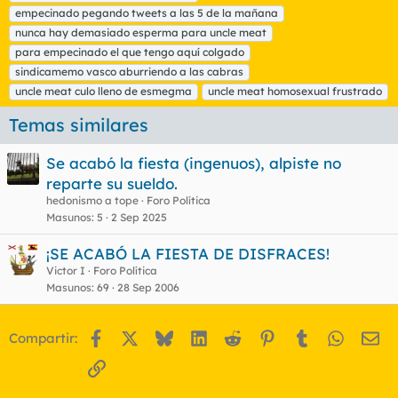
empecinado pegando tweets a las 5 de la mañana
nunca hay demasiado esperma para uncle meat
para empecinado el que tengo aquí colgado
sindicamemo vasco aburriendo a las cabras
uncle meat culo lleno de esmegma
uncle meat homosexual frustrado
Temas similares
Se acabó la fiesta (ingenuos), alpiste no
reparte su sueldo.
hedonismo a tope
Foro Política
Masunos
5
2 Sep 2025
¡SE ACABÓ LA FIESTA DE DISFRACES!
Victor I
Foro Política
Masunos
69
28 Sep 2006
Facebook
X
Bluesky
LinkedIn
Reddit
Pinterest
Tumblr
WhatsA
Em
Compartir:
Enlace