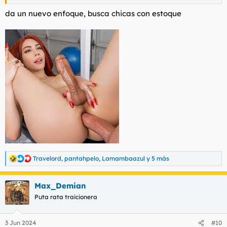
da un nuevo enfoque, busca chicas con estoque
Travelord
,
pantahpelo
,
Lamambaazul
y 5 más
R
e
a
Max_Demian
c
c
Puta rata traicionera
i
o
n
3 Jun 2024
#10
e