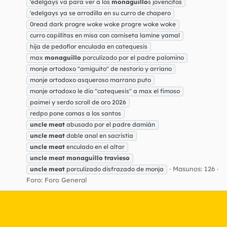
'edelgays va para ver a los
monaguillo
s jovencitos
'edelgays ya se arrodilla en su curro de chapero
0read dark progre woke woke progre woke woke
curro capillitas en misa con camiseta lamine yamal
hija de pedoflor enculada en catequesis
max
monaguillo
porculizado por el padre palomino
monje ortodoxo "amiguito" de nestorio y arriano
monje ortodoxo asqueroso marrano puto
monje ortodoxo le dio "catequesis" a max el fimoso
paimei y serdo scroll de oro 2026
redpo pone comas a los santos
uncle
meat
abusado por el padre damián
uncle
meat
doble anal en sacristía
uncle
meat
enculado en el altar
uncle
meat
monaguillo
travieso
Masunos: 126
uncle
meat
porculizado disfrazado de monja
Foro:
Foro General