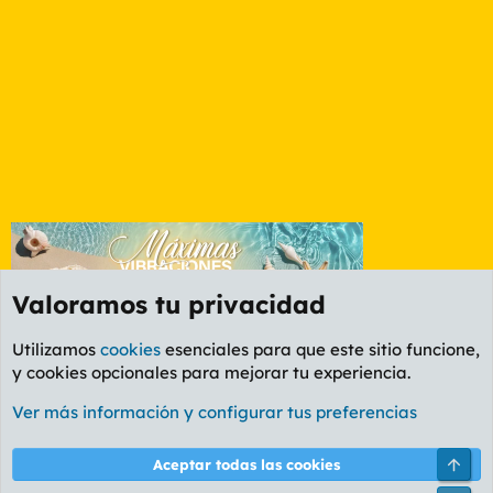
Valoramos tu privacidad
Utilizamos
cookies
esenciales para que este sitio funcione,
y cookies opcionales para mejorar tu experiencia.
Etiquetas
Ver más información y configurar tus preferencias
Cookies
PL OLDSTYLE AMARILLO
Cambiar fuente
Español (ES)
Arri
Aceptar todas las cookies
Contáctanos
Términos y reglas
Política de privacidad
Ayuda
R