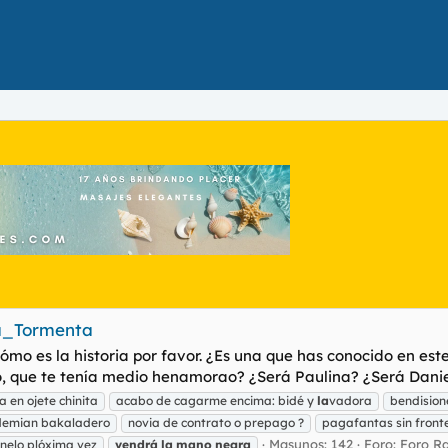
La_Tormenta
o es la historia por favor. ¿Es una que has conocido en este 
o, que te tenía medio henamorao? ¿Será Paulina? ¿Será Daniel
 en ojete chinita
acabo de cagarme encima: bidé y
la
vadora
bendision
emian bakaladero
novia de contrato o prepago ?
pagafantas sin front
Masunos: 142
Foro:
Foro R
inelo plóxima vez
vendrá
la
mano
negra