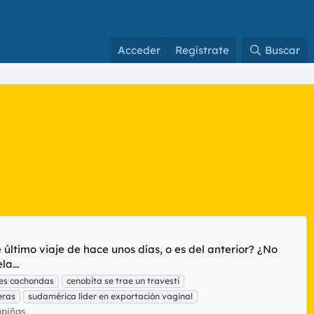
Acceder
Regístrate
Buscar
último viaje de hace unos días, o es del anterior? ¿No
a...
es cachondas
cenobita se trae un travesti
eras
sudamérica líder en exportación vaginal
apiñas