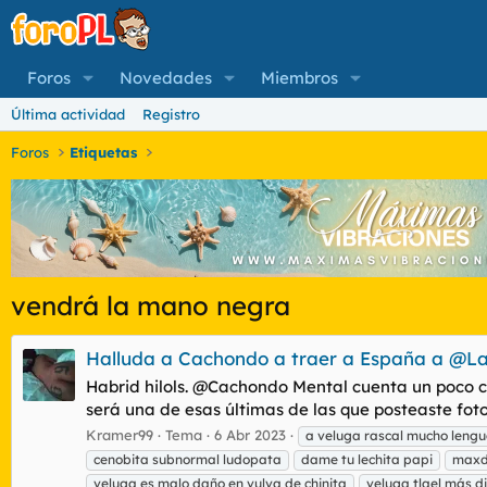
Foros
Novedades
Miembros
Última actividad
Registro
Foros
Etiquetas
vendrá la mano negra
Halluda a Cachondo a traer a España a @
Habrid hilols. @Cachondo Mental cuenta un poco cóm
será una de esas últimas de las que posteaste fot
Kramer99
Tema
6 Abr 2023
a veluga rascal mucho lengua
cenobita subnormal ludopata
dame tu lechita papi
maxd
veluga es malo daño en vulva de chinita
veluga tlael más d