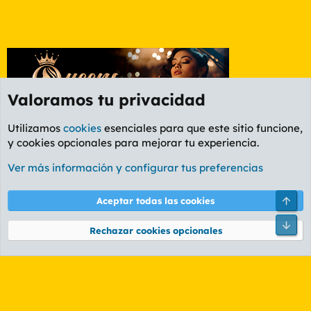
Valoramos tu privacidad
Utilizamos
cookies
esenciales para que este sitio funcione,
y cookies opcionales para mejorar tu experiencia.
Etiquetas
Ver más información y configurar tus preferencias
Cookies
PL OLDSTYLE AMARILLO
Cambiar fuente
Español (ES)
Arri
Aceptar todas las cookies
Contáctanos
Términos y reglas
Política de privacidad
Ayuda
R
Pie
S
Rechazar cookies opcionales
S
®
Community platform by XenForo
© 2010-2026 XenForo Ltd.