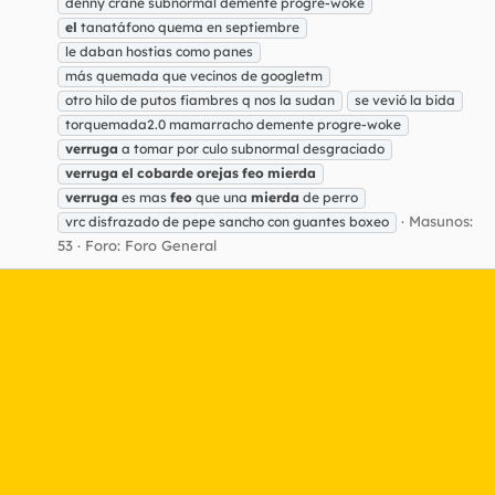
denny crane subnormal demente progre-woke
el
tanatáfono quema en septiembre
le daban hostias como panes
más quemada que vecinos de googletm
otro hilo de putos fiambres q nos la sudan
se vevió la bida
torquemada2.0 mamarracho demente progre-woke
verruga
a tomar por culo subnormal desgraciado
verruga
el
cobarde
orejas
feo
mierda
verruga
es mas
feo
que una
mierda
de perro
Masunos:
vrc disfrazado de pepe sancho con guantes boxeo
53
Foro:
Foro General