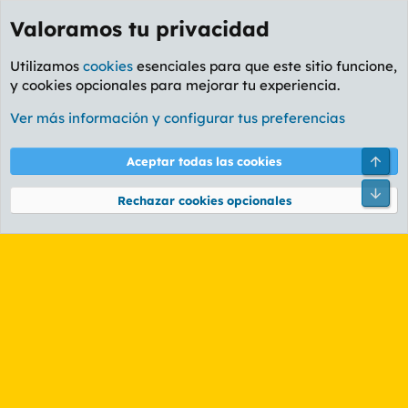
Valoramos tu privacidad
Utilizamos
cookies
esenciales para que este sitio funcione,
y cookies opcionales para mejorar tu experiencia.
Etiquetas
Ver más información y configurar tus preferencias
Cookies
PL OLDSTYLE AMARILLO
Cambiar fuente
Español (ES)
Arri
Aceptar todas las cookies
Contáctanos
Términos y reglas
Política de privacidad
Ayuda
R
Pie
S
Rechazar cookies opcionales
S
®
Community platform by XenForo
© 2010-2026 XenForo Ltd.