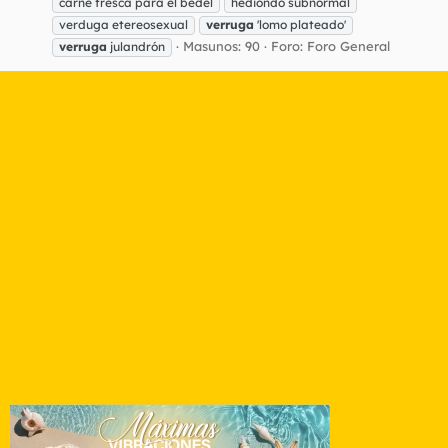
carne fresca para el bedel
hediondo subnormal
verduga etereosexual
verruga
'lomo plateado'
Masunos: 90
Foro:
Foro General
verruga
julandrón