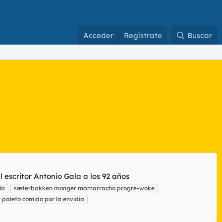
Acceder
Regístrate
Buscar
l escritor Antonio Gala a los 92 años
la
sæterbakken monger mamarracho progre-woke
a
paleto comido por la envidia