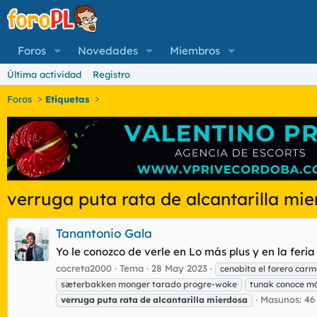
Foros
Novedades
Miembros
Última actividad
Registro
Foros
Etiquetas
verruga puta rata de alcantarilla mi
Tanantonio Gala
Yo le conozco de verle en Lo más plus y en la feria
cocreta2000
Tema
28 May 2023
cenobita el forero carm
sæterbakken monger tarado progre-woke
tunak conoce má
Masunos: 46
verruga
puta
rata
de
alcantarilla
mierdosa