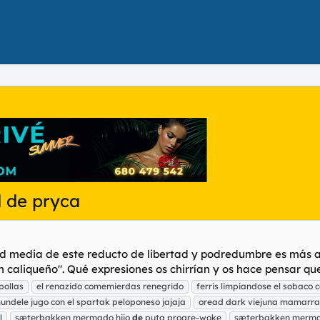
 de pryca
dad media de este reducto de libertad y podredumbre es más a
 caliqueño". Qué expresiones os chirrían y os hace pensar que 
ipollas
el renazido comemierdas renegrido
ferris limpiandose el sobaco 
undele jugo con el spartak peloponeso jajaja
oread dark viejuna mamarra
l
sæterbakken mermado hijo
de
puta progre-woke
sæterbakken merm