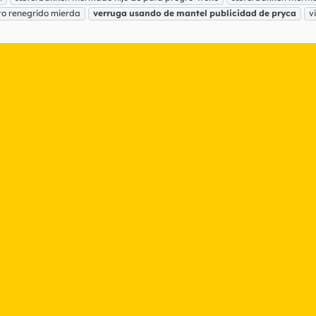
o renegrido mierda
verruga
usando
de
mantel
publicidad
de
pryca
v