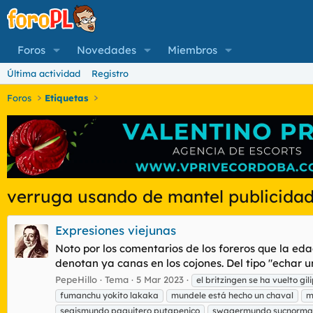
Foros
Novedades
Miembros
Última actividad
Registro
Foros
Etiquetas
verruga usando de mantel publicidad
Expresiones viejunas
Noto por los comentarios de los foreros que la e
denotan ya canas en los cojones. Del tipo "echar un
PepeHillo
Tema
5 Mar 2023
el britzingen se ha vuelto gil
fumanchu yokito lakaka
mundele está hecho un chaval
m
segismundo paguitero putapenico
swagermundo sucnorma