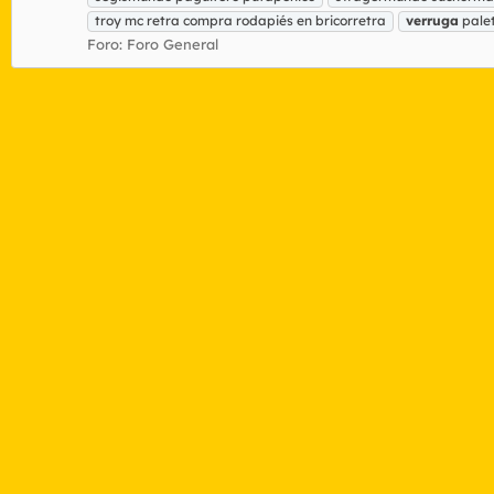
troy mc retra compra rodapiés en bricorretra
verruga
palet
Foro:
Foro General