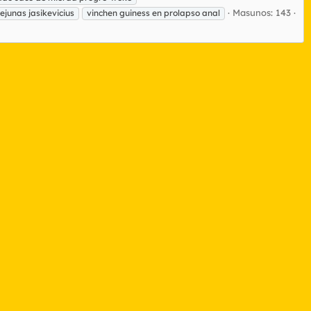
Masunos: 143
iejunas jasikevicius
vinchen guiness en prolapso anal