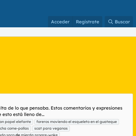
Acceder
Regístrate
Buscar
lta de lo que pensaba. Estos comentarios y expresiones
esto está lleno de...
con papel elefante
foreros moviendo el esqueleto en el guateque
cha come-pollas
scat para veganos
ado saco
de
mierda progre-woke