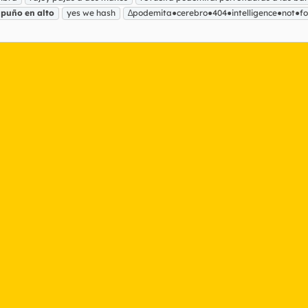
puño
en
alto
yes we hash
∆podemita●cerebro●404●intelligence●not●f