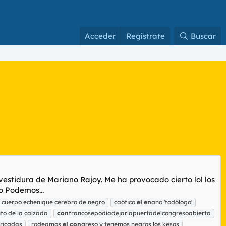
Acceder
Regístrate
Buscar
vestidura de Mariano Rajoy. Me ha provocado cierto lol los
o Podemos...
o cuerpo echenique cerebro de negro
caótico
el
en
ano 'todólogo'
ito de la calzada
con
francosepodíadejarlapuertadelcongresoabierta
rricadas
rodeamos
el
con
greso y tenemos negros los kesos