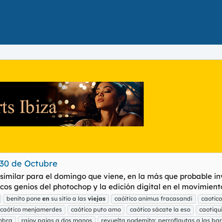
30 de Octubre
similar para el domingo que viene, en la más que probable in
os genios del photochop y la edición digital en el movimient
benito pone
en
su sitio a las
viejas
caóitico animus fracasandi
caotic
caótico menjamerdes
caótico puto amo
caótico sácate la eso
caotiqu
mbra
rajoy pajas a dos manos
revuelta podemita: perroflautas a las ba