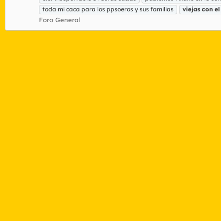
toda mi caca para los ppsoeros y sus familias
viejas
con
el
Foro General