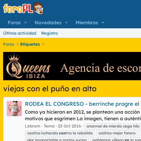
Foros
Novedades
Miembros
Última actividad
Registro
Foros
Etiquetas
viejas con el puño en alto
RODEA EL CONGRESO - berrinche progre el 
Como ya hicieran en 2012, se plantean una acción 
motivos que esgrimen La imagen, tienen a auténtic
Lebrom
Tema
23 Oct 2016
anormal de mierda caga hilo
caotico luchando
con
tra la rebalida
caótico mejor forero
olor insoportable a rastas sucias
pablemos villano
en
la so