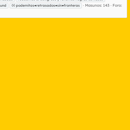
Masunos: 143
Foro:
ound
◊◊ podemitas●retrasados●sin●fronteras