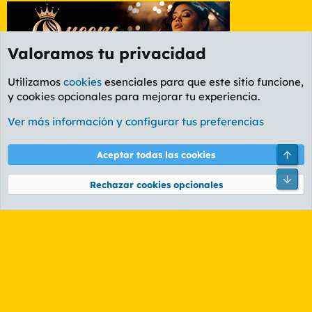
Valoramos tu privacidad
Utilizamos
cookies
esenciales para que este sitio funcione,
y cookies opcionales para mejorar tu experiencia.
Etiquetas
Ver más información y configurar tus preferencias
Cookies
PL OLDSTYLE AMARILLO
Cambiar fuente
Español (ES)
Arri
Aceptar todas las cookies
Contáctanos
Términos y reglas
Política de privacidad
Ayuda
R
Pie
S
Rechazar cookies opcionales
S
®
Community platform by XenForo
© 2010-2026 XenForo Ltd.