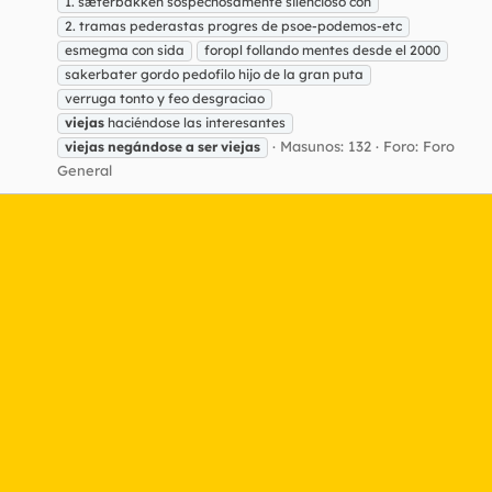
1. sæterbakken sospechosamente silencioso con
2. tramas pederastas progres de psoe-podemos-etc
esmegma con sida
foropl follando mentes desde el 2000
sakerbater gordo pedofilo hijo de la gran puta
verruga tonto y feo desgraciao
viejas
haciéndose las interesantes
Masunos: 132
Foro:
Foro
viejas
negándose
a
ser
viejas
General