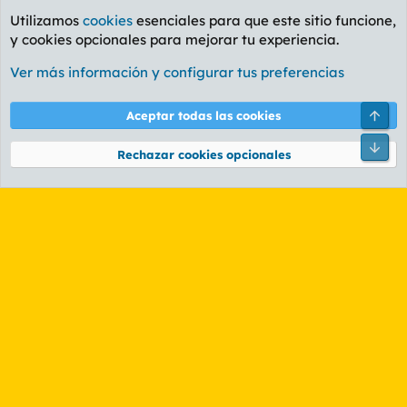
Utilizamos
cookies
esenciales para que este sitio funcione,
y cookies opcionales para mejorar tu experiencia.
Etiquetas
Ver más información y configurar tus preferencias
Cookies
PL OLDSTYLE AMARILLO
Cambiar fuente
Español (ES)
Arri
Aceptar todas las cookies
Contáctanos
Términos y reglas
Política de privacidad
Ayuda
R
Pie
S
Rechazar cookies opcionales
S
®
Community platform by XenForo
© 2010-2026 XenForo Ltd.