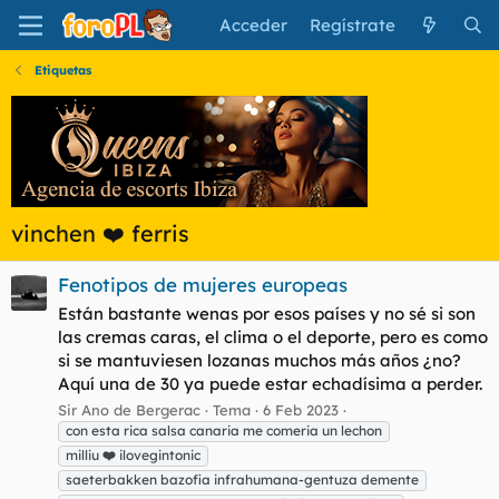
Acceder
Regístrate
Etiquetas
vinchen ❤️ ferris
Fenotipos de mujeres europeas
Están bastante wenas por esos países y no sé si son
las cremas caras, el clima o el deporte, pero es como
si se mantuviesen lozanas muchos más años ¿no?
Aquí una de 30 ya puede estar echadísima a perder.
Sir Ano de Bergerac
Tema
6 Feb 2023
con esta rica salsa canaria me comeria un lechon
milliu
❤️
ilovegintonic
saeterbakken bazofia infrahumana-gentuza demente