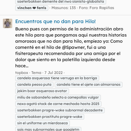
saeterbakken demente del nwo sionista-globalista
Masunos: 135
Foro:
Foro Rapiñas
vinchen
❤️
ferris
Encuentros que no dan para Hilo!
Bueno pues con permiso de la administración abro
este hilo para que pongamos aquí nuestras historias
amorosas que no dan para hilo, empiezo yo: Como
comenté en el hilo de @Spawner, fui a una
fisiterapeuta recomendada por una amiga por el
dolor que siento en la paletilla izquierda desde
hace...
topbox
Tema
7 Jul 2022
candela asquerosa tiene verruga en la barriga
candela peaso puta
candela tiene el ojete con almorranas
jakim boor asqueroso avatar
miliu de sabandeño selecto a comepollas vulgar
naxo agotó stock de carne mechada hasta 2025
saeterbakken progre-woke subnormal decadente
saeterbakken prostituto progre-woke
sin el uniforme un mierdaseca
sois mas subnormales que googletm