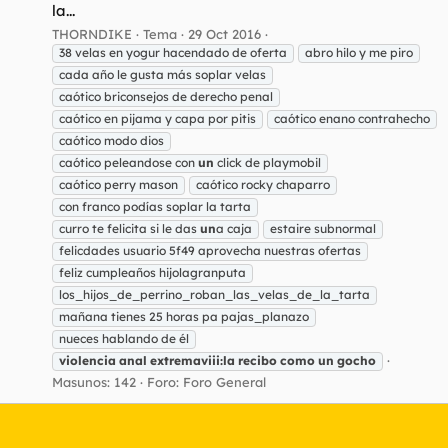
la...
THORNDIKE
Tema
29 Oct 2016
38 velas en yogur hacendado de oferta
abro hilo y me piro
cada año le gusta más soplar velas
caótico briconsejos de derecho penal
caótico en pijama y capa por pitis
caótico enano contrahecho
caótico modo dios
caótico peleandose con
un
click de playmobil
caótico perry mason
caótico rocky chaparro
con franco podías soplar la tarta
curro te felicita si le das
un
a caja
estaire subnormal
felicdades usuario 5f49 aprovecha nuestras ofertas
feliz cumpleaños hijolagranputa
los_hijos_de_perrino_roban_las_velas_de_la_tarta
mañana tienes 25 horas pa pajas_planazo
nueces hablando de él
violencia
anal
extremaviii:la
recibo
como
un
gocho
Masunos: 142
Foro:
Foro General