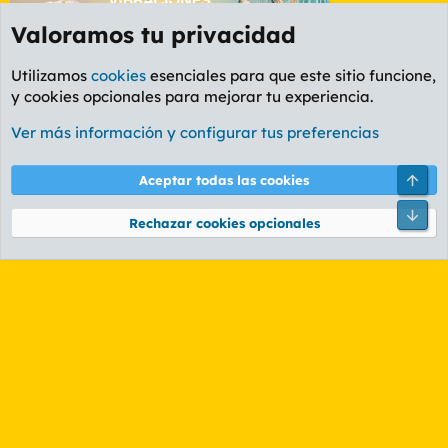
Valoramos tu privacidad
Utilizamos
cookies
esenciales para que este sitio funcione,
y cookies opcionales para mejorar tu experiencia.
Etiquetas
Ver más información y configurar tus preferencias
Cookies
PL OLDSTYLE AMARILLO
Cambiar fuente
Español (ES)
Arri
Aceptar todas las cookies
Contáctanos
Términos y reglas
Política de privacidad
Ayuda
R
Pie
S
Rechazar cookies opcionales
S
®
Community platform by XenForo
© 2010-2026 XenForo Ltd.