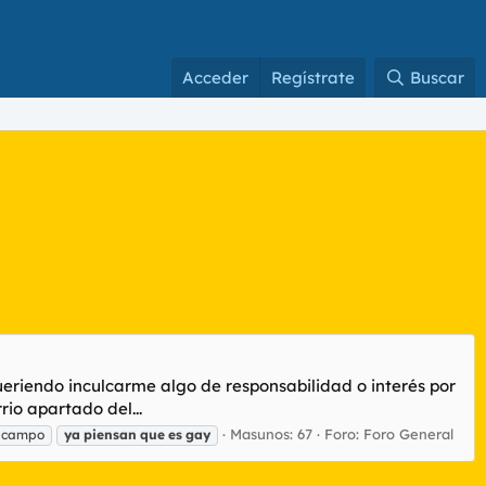
Acceder
Regístrate
Buscar
eriendo inculcarme algo de responsabilidad o interés por
io apartado del...
Masunos: 67
Foro:
Foro General
l campo
ya
piensan
que
es
gay