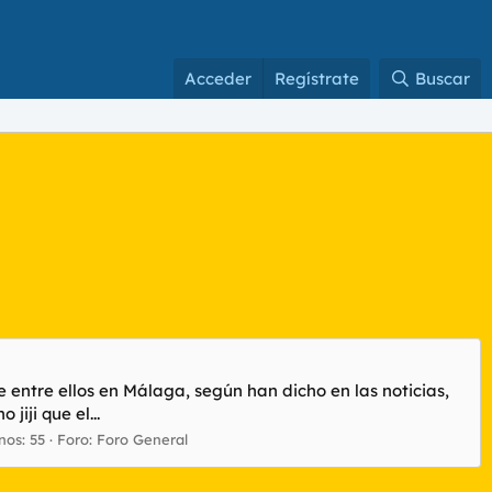
Acceder
Regístrate
Buscar
e entre ellos en Málaga, según han dicho en las noticias,
iji que el...
os: 55
Foro:
Foro General