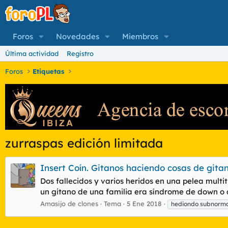
Foros
Novedades
Miembros
Última actividad
Registro
Foros
Etiquetas
zurraspas edición limitada
Insert Coín. Gitanos haciendo cosas de gita
Dos fallecidos y varios heridos en una pelea multi
un gitano de una familia era síndrome de down o algo
Amasijo de clones
Tema
5 Ene 2018
hediondo subnorm