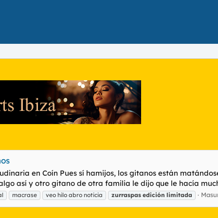
nos
tudinaria en Coín Pues sí hamijos, los gitanos están matándos
 así y otro gitano de otra familia le dijo que le hacía mucho j
Masun
al
macrase
veo hilo abro noticia
zurraspas
edición
limitada