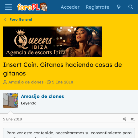
Acceder
Regístrate
Foro General
Insert Coín. Gitanos haciendo cosas de
gitanos
I
F
Amasijo de clones
5 Ene 2018
n
e
i
c
Amasijo de clones
c
h
Leyenda
i
a
a
d
d
e
5 Ene 2018
#1
o
i
r
n
d
i
Para ver este contenido, necesitaremos su consentimiento para
e
c