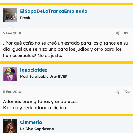
e
a
ElSapoDeLaTrancaEmpinada
c
c
Freak
i
o
n
5 Ene 2018
#21
e
s
¿Por qué coño no se creó un estado para los gitanos en su
:
día igual que se hizo uno para los judíos y otro para los
homosexuales? No es justo.
ignaciofdez
Most Scrolleable User EVER
5 Ene 2018
#22
Además eran gitanos y andaluces.
K♂rma y redundancia cíclica.
Cimmerio
La Diva Caprichosa