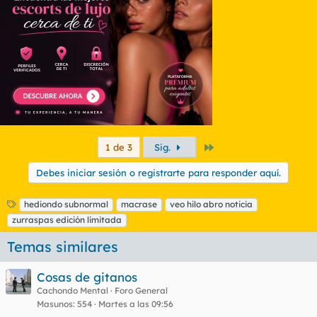
Último
1 de 3
Sig.
Debes iniciar sesión o registrarte para responder aquí.
E
hediondo subnormal
macrase
veo hilo abro noticia
t
zurraspas edición limitada
i
q
Temas similares
u
e
Cosas de gitanos
t
Cachondo Mental
Foro General
a
Masunos
554
Martes a las 09:56
s