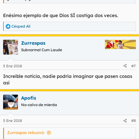
Enésimo ejemplo de que Dios SÍ castiga dos veces.
Césped Alí
R
e
a
Zurraspas
c
c
Subnormal Cum Laude
i
o
n
5 Ene 2018
#7
e
s
Increíble noticia, nadie podría imaginar que pasen cosas
:
así
Apofis
No-calvo de mierda
5 Ene 2018
#8
Zurraspas rebuznó: