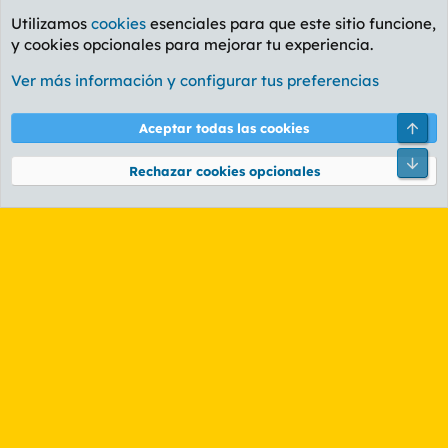
Utilizamos
cookies
esenciales para que este sitio funcione,
y cookies opcionales para mejorar tu experiencia.
Foro General
Ver más información y configurar tus preferencias
Cookies
PL OLDSTYLE AMARILLO
Cambiar fuente
Español (ES)
Arri
Aceptar todas las cookies
Contáctanos
Términos y reglas
Política de privacidad
Ayuda
R
Pie
S
Rechazar cookies opcionales
S
®
Community platform by XenForo
© 2010-2026 XenForo Ltd.