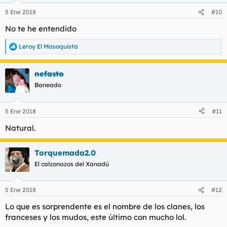
5 Ene 2018
#10
No te he entendido
Leroy El Masoquista
R
e
a
nefasto
c
c
Baneado
i
o
n
5 Ene 2018
#11
e
s
Natural.
:
Torquemada2.0
El calzonazos del Xanadú
5 Ene 2018
#12
Lo que es sorprendente es el nombre de los clanes, los
franceses y los mudos, este último con mucho lol.