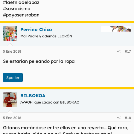
#laetniadelapaz
#sosracismo
#payosensroban
Perrino Chico
Mal Padre y además LLORÓN
5 Ene 2018
#17
Se estarían peleando por la ropa
Spoiler
BILBOKOA
¡WAOH! qué cacao con BILBOKAO
5 Ene 2018
#18
Gitanos matándose entre ellos en una reyerta... Qué raro,
nunca había leído algo así. Será un hecho puntual.