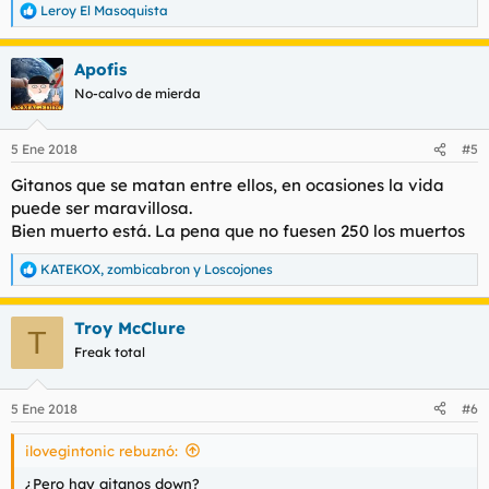
Leroy El Masoquista
R
e
a
Apofis
c
c
No-calvo de mierda
i
o
n
5 Ene 2018
#5
e
s
Gitanos que se matan entre ellos, en ocasiones la vida
:
puede ser maravillosa.
Bien muerto está. La pena que no fuesen 250 los muertos
KATEKOX
,
zombicabron
y
Loscojones
R
e
a
Troy McClure
c
T
c
Freak total
i
o
n
5 Ene 2018
#6
e
s
ilovegintonic rebuznó:
:
¿Pero hay gitanos down?