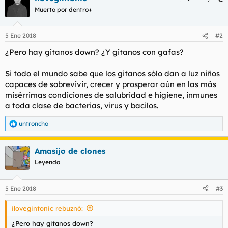
Muerto por dentro+
5 Ene 2018
#2
¿Pero hay gitanos down? ¿Y gitanos con gafas?
Si todo el mundo sabe que los gitanos sólo dan a luz niños
capaces de sobrevivir, crecer y prosperar aún en las más
misérrimas condiciones de salubridad e higiene, inmunes
a toda clase de bacterias, virus y bacilos.
untroncho
R
e
a
Amasijo de clones
c
c
Leyenda
i
o
n
5 Ene 2018
#3
e
s
ilovegintonic rebuznó:
:
¿Pero hay gitanos down?