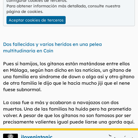
configurar cookies de terceros.
l
i
Para obtener información más detallada, consulte nuestra
t
o
página de cookies
.
e
Aceptar cookies de terceros
m
a
Dos fallecidos y varios heridos en una pelea
multitudinaria en Coín
Pues sí hamijos, los gitanos están matándose entre ellos
en Málaga, según han dicho en las noticias, un gitano de
una familia era síndrome de down o algo así y otro gitano
de otra familia le dijo que le hacía mucho jiji que el nene
fuese subnormal.
La cosa fue a más y acabaron a navajazos con dos
muertos. Una de las familias ha huído pero ha prometido
volver. A pesar de que los gitanos no son famosos por ser
precisamente valientes igual puede liarse una gorda aquí.
ilovegintonic