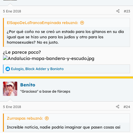
5 Ene 2018
#23
ElSapoDeLaTrancaEmpinada rebuznó:
¿Por qué coño no se creó un estado para los gitanos en su día
igual que se hizo uno para los judíos y otro para los
homosexuales? No es justo.
¿Le parece poco?
Eulogio
,
Black Adder
y
Boniato
R
e
a
Benito
c
c
"Gracioso" a base de fórceps
i
o
n
5 Ene 2018
#24
e
s
Zurraspas rebuznó:
:
Increíble noticia, nadie podría imaginar que pasen cosas así