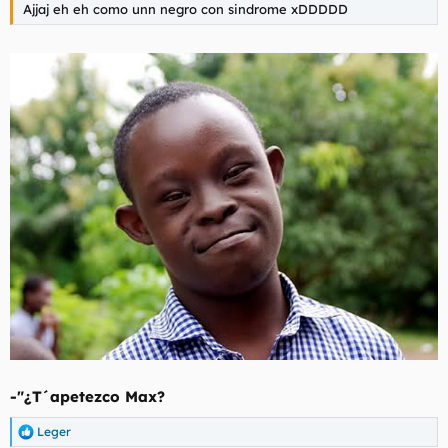
Ajjaj eh eh como unn negro con sindrome xDDDDD
-"¿T´apetezco Max?
Leger
R