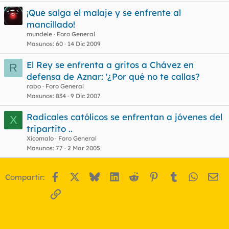
¡Que salga el malaje y se enfrente al
mancillado!
mundele
Foro General
Masunos
60
14 Dic 2009
El Rey se enfrenta a gritos a Chávez en
R
defensa de Aznar: '¿Por qué no te callas?
rabo
Foro General
Masunos
834
9 Dic 2007
Radicales católicos se enfrentan a jóvenes del
X
tripartito ..
Xicomalo
Foro General
Masunos
77
2 Mar 2005
Facebook
X
Bluesky
LinkedIn
Reddit
Pinterest
Tumblr
WhatsA
Em
Compartir:
Enlace