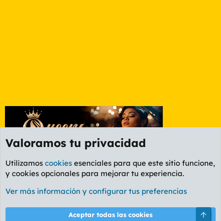
Valoramos tu privacidad
Utilizamos
cookies
esenciales para que este sitio funcione,
y cookies opcionales para mejorar tu experiencia.
Foro Política
Ver más información y configurar tus preferencias
Cookies
PL OLDSTYLE AMARILLO
Cambiar fuente
Español (ES)
Arri
Aceptar todas las cookies
Contáctanos
Términos y reglas
Política de privacidad
Ayuda