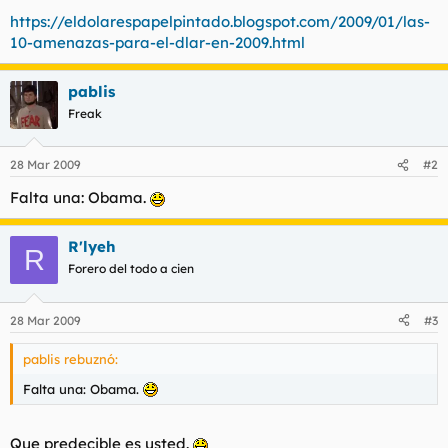
t
o
https://eldolarespapelpintado.blogspot.com/2009/01/las-
e
10-amenazas-para-el-dlar-en-2009.html
m
a
pablis
Freak
28 Mar 2009
#2
Falta una: Obama.
R'lyeh
R
Forero del todo a cien
28 Mar 2009
#3
pablis rebuznó:
Falta una: Obama.
Que predecible es usted.