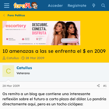
Acceder
Regístrate
Foro Política
10 amenazas a las se enfrenta el $ en 2009
I
F
Catullus
28 Mar 2009
n
e
i
c
Catullus
C
c
h
Veterano
i
a
a
d
d
e
28 Mar 2009
#1
o
i
r
n
Os remito a un blog que contiene una interesante
d
i
reflexión sobre el futuro a corto plazo del dólar. Lo pondría
e
c
directamente aquí, pero es un tocho ciclópeo:
l
i