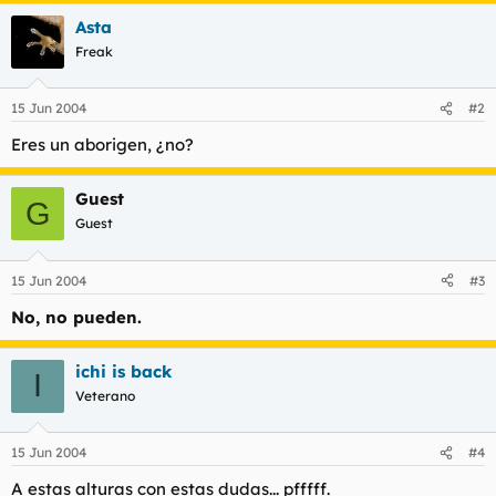
t
o
Asta
e
m
Freak
a
15 Jun 2004
#2
Eres un aborigen, ¿no?
Guest
G
Guest
15 Jun 2004
#3
No, no pueden.
ichi is back
I
Veterano
15 Jun 2004
#4
A estas alturas con estas dudas... pfffff.