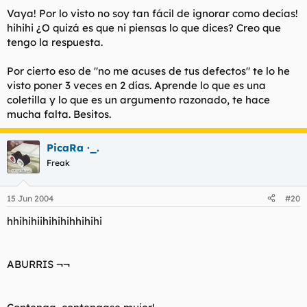
Haz clic para expandir...
Vaya! Por lo visto no soy tan fácil de ignorar como decías!
Por cierto, falso lo eres un rato, pero largo. Si tus
hihihi ¿O quizá es que ni piensas lo que dices? Creo que
Haz clic para expandir...
luces tuvieran que alumbrarnos viviríamos a
tengo la respuesta.
oscuras.
Haz clic para expandir...
Vale, no me nombres a mi tampoco, ni me acuses de tus
Espero que por tu parte así sea. Eso conlleva no enviarme
Por cierto eso de "no me acuses de tus defectos" te lo he
defectos, y seguire ignorando tus posts sin esfuerzo alguno.
mensajes privados y no nombrarme si no estoy presente.
Joder, eres facil de ignorar.
visto poner 3 veces en 2 días. Aprende lo que es una
Muakis, adolescente (entiéndelo como una carencia en
coletilla y lo que es un argumento razonado, te hace
general, no solo en cuanto a edad).
mucha falta. Besitos.
PicaRa ·_.
Freak
15 Jun 2004
#20
hhihihiihihihihhihihi
ABURRIS ¬¬