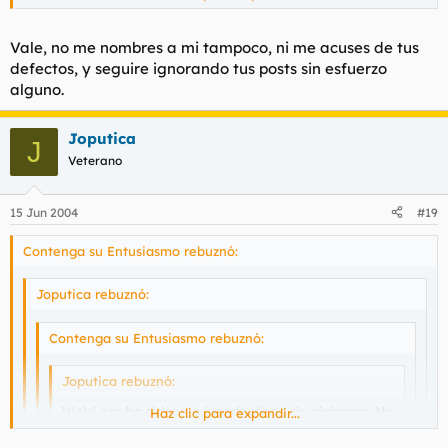
Por cierto, falso lo eres un rato, pero largo. Si tus luces
Haz clic para expandir...
tuvieran que alumbrarnos viviríamos a oscuras.
Haz clic para expandir...
Vale, no me nombres a mi tampoco, ni me acuses de tus
defectos, y seguire ignorando tus posts sin esfuerzo
Espero que por tu parte así sea. Eso conlleva no enviarme
Joder, eres facil de ignorar.
alguno.
mensajes privados y no nombrarme si no estoy presente.
Muakis, adolescente (entiéndelo como una carencia en
Joputica
general, no solo en cuanto a edad).
J
Veterano
15 Jun 2004
#19
Contenga su Entusiasmo rebuznó:
Joputica rebuznó:
Contenga su Entusiasmo rebuznó:
Joputica rebuznó:
WoW eso ha sido una jugada digna de alabanza. No
Haz clic para expandir...
se como contrarestarla.