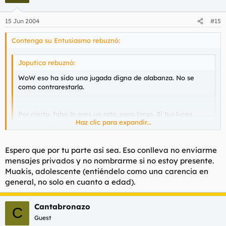
15 Jun 2004
#15
Contenga su Entusiasmo rebuznó:
Joputica rebuznó:
WoW eso ha sido una jugada digna de alabanza. No se
como contrarestarla.
Por cierto, falso lo eres un rato, pero largo. Si tus luces
Haz clic para expandir...
tuvieran que alumbrarnos viviríamos a oscuras.
Haz clic para expandir...
Joder, eres facil de ignorar.
Espero que por tu parte así sea. Eso conlleva no enviarme
mensajes privados y no nombrarme si no estoy presente.
Muakis, adolescente (entiéndelo como una carencia en
general, no solo en cuanto a edad).
Cantabronazo
C
Guest