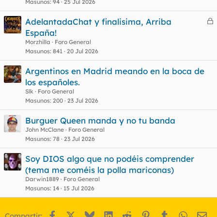
Masunos
94
25 Jul 2026
AdelantadaChat y finalisima, Arriba
e
España!
r
Morzhilla
Foro General
r
Masunos
841
20 Jul 2026
Argentinos en Madrid meando en la boca de
los españoles.
o
Slk
Foro General
Masunos
200
23 Jul 2026
Burguer Queen manda y no tu banda
John McClane
Foro General
Masunos
78
23 Jul 2026
Soy DIOS algo que no podéis comprender
(tema me coméis la polla mariconas)
Darwin1889
Foro General
Masunos
14
15 Jul 2026
Facebook
X
Bluesky
LinkedIn
Reddit
Pinterest
Tumblr
WhatsA
Em
Compartir: