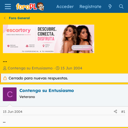
Acceder
Regístrate
Foro General
...
I
F
Contenga su Entusiasmo
15 Jun 2004
n
e
Cerrado para nuevas respuestas.
i
c
c
h
i
a
Contenga su Entusiasmo
C
a
d
Veterano
d
e
o
i
r
n
15 Jun 2004
#1
d
i
e
c
...
l
i