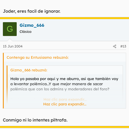
Joder, eres facil de ignorar.
Gizmo_666
G
Clásico
15 Jun 2004
#13
Contenga su Entusiasmo rebuznó:
Gizmo_666 rebuznó:
Hola yo pasaba por aqui y me aburro, asi que también voy
a levantar polémica...Y que mejor manera de sacar
polémica que con los admins y moderadores del foro?
Total...un post mas que menos...
Haz clic para expandir...
Haz clic para expandir...
A que sabe mi polla? Recuerda secar las babas. Zorra.
Conmigo ni lo intentes piltrafa.