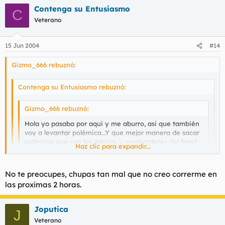
Contenga su Entusiasmo
C
Veterano
15 Jun 2004
#14
Gizmo_666 rebuznó:
Contenga su Entusiasmo rebuznó:
Gizmo_666 rebuznó:
Hola yo pasaba por aqui y me aburro, asi que también
voy a levantar polémica...Y que mejor manera de sacar
polémica que con los admins y moderadores del foro?
Haz clic para expandir...
Total...un post mas que menos...
Haz clic para expandir...
Haz clic para expandir...
No te preocupes, chupas tan mal que no creo correrme en
las proximas 2 horas.
A que sabe mi polla? Recuerda secar las babas. Zorra.
Conmigo ni lo intentes piltrafa.
Joputica
J
Veterano