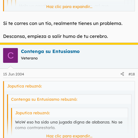
Hola yo pasaba por aqui y me aburro, asi que
Haz clic para expandir...
también voy a levantar polémica...Y que mejor
manera de sacar polémica que con los admins y
Haz clic para expandir...
moderadores del foro?
Si te corres con un tio, realmente tienes un problema.
Haz clic para expandir...
Total...un post mas que menos...
Haz clic para expandir...
No te preocupes, chupas tan mal que no creo correrme en las
Descansa, empieza a salir humo de tu cerebro.
proximas 2 horas.
Conmigo ni lo intentes piltrafa.
A que sabe mi polla? Recuerda secar las babas. Zorra.
Contenga su Entusiasmo
C
Veterano
15 Jun 2004
#18
Joputica rebuznó:
Contenga su Entusiasmo rebuznó:
Joputica rebuznó:
WoW eso ha sido una jugada digna de alabanza. No se
como contrarestarla.
Haz clic para expandir...