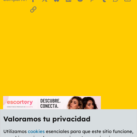
Enlace
Valoramos tu privacidad
Utilizamos
cookies
esenciales para que este sitio funcione,