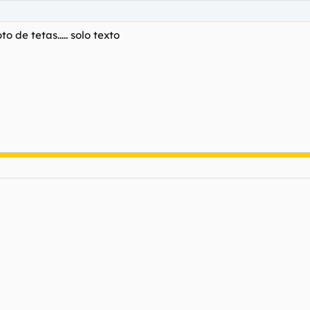
o de tetas..... solo texto