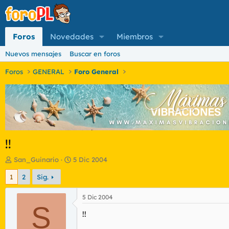
Foros
Novedades
Miembros
Nuevos mensajes
Buscar en foros
Foros
GENERAL
Foro General
!!
I
F
San_Guinario
5 Dic 2004
n
e
1
2
Sig.
i
c
c
h
i
a
5 Dic 2004
a
S
d
!!
d
e
o
i