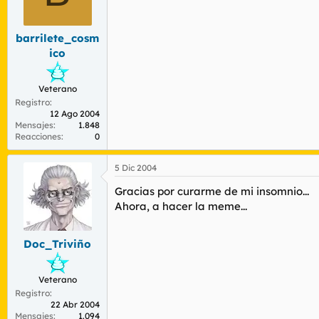
barrilete_cosm
ico
Veterano
Registro
12 Ago 2004
Mensajes
1.848
Reacciones
0
5 Dic 2004
Gracias por curarme de mi insomnio...
Ahora, a hacer la meme...
Doc_Triviño
Veterano
Registro
22 Abr 2004
Mensajes
1.094