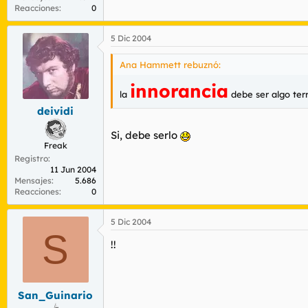
Reacciones
0
5 Dic 2004
Ana Hammett rebuznó:
innorancia
la
debe ser algo terr
deividi
Si, debe serlo
Freak
Registro
11 Jun 2004
Mensajes
5.686
Reacciones
0
5 Dic 2004
S
!!
San_Guinario