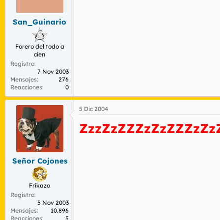
r
n
d
i
San_Guinario
e
c
l
i
t
o
Forero del todo a
e
cien
m
Registro
a
7 Nov 2003
Mensajes
276
Reacciones
0
5 Dic 2004
ZzzZzZZZzZzZZZzZz
Señor Cojones
Frikazo
Registro
5 Nov 2003
Mensajes
10.896
Reacciones
5