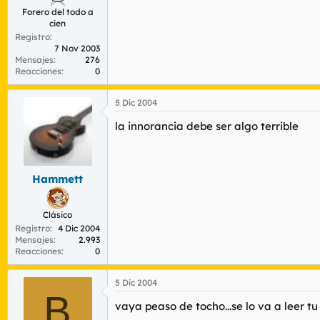
Forero del todo a
cien
Registro
7 Nov 2003
Mensajes
276
Reacciones
0
5 Dic 2004
la innorancia debe ser algo terrible
Hammett
Clásico
Registro
4 Dic 2004
Mensajes
2.993
Reacciones
0
5 Dic 2004
B
vaya peaso de tocho...se lo va a leer t