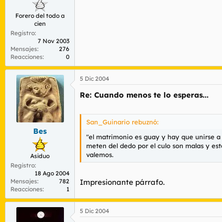
Forero del todo a
cien
Registro
7 Nov 2003
Mensajes
276
Reacciones
0
5 Dic 2004
Re: Cuando menos te lo esperas...
San_Guinario rebuznó:
Bes
"el matrimonio es guay y hay que unirse a 
meten del dedo por el culo son malas y esto
valemos.
Asiduo
Registro
18 Ago 2004
Impresionante párrafo.
Mensajes
782
Reacciones
1
5 Dic 2004