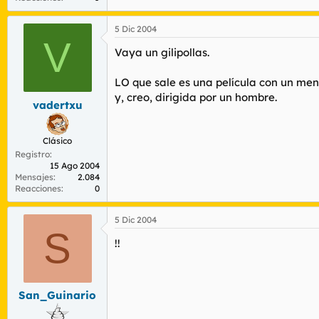
5 Dic 2004
V
Vaya un gilipollas.
LO que sale es una película con un men
y, creo, dirigida por un hombre.
vadertxu
Clásico
Registro
15 Ago 2004
Mensajes
2.084
Reacciones
0
5 Dic 2004
S
!!
San_Guinario