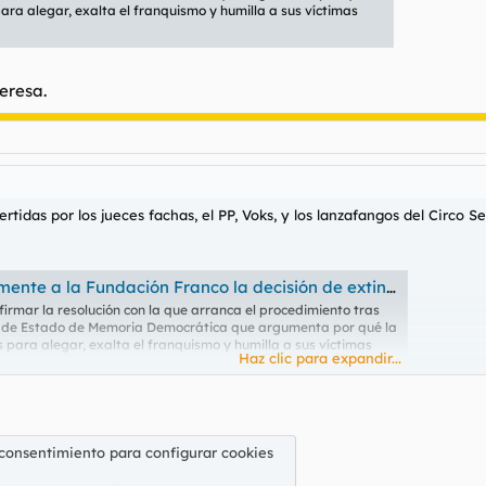
ara alegar, exalta el franquismo y humilla a sus víctimas
eresa.
tidas por los jueces fachas, el PP, Voks, y los lanzafangos del Circo S
undación Franco la decisión de extinguirla por “apología” de la dictadura
firmar la resolución con la que arranca el procedimiento tras
ría de Estado de Memoria Democrática que argumenta por qué la
s para alegar, exalta el franquismo y humilla a sus víctimas
Haz clic para expandir...
a.
 consentimiento para configurar cookies