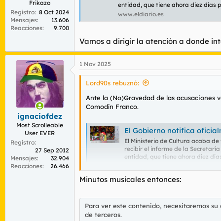
Frikazo
entidad, que tiene ahora diez días p
Registro
8 Oct 2024
www.eldiario.es
Mensajes
13.606
Reacciones
9.700
Vamos a dirigir la atención a donde int
1 Nov 2025
Lord90s rebuznó:
Ante la (No)Gravedad de las acusaciones ver
Comodín Franco.
ignaciofdez
Most Scrolleable
El Gobierno notifica oficialmente a la F
User EVER
El Ministerio de Cultura acaba de 
Registro
recibir el informe de la Secreta
27 Sep 2012
entidad, que tiene ahora diez día
Mensajes
32.904
www.eldiario.es
Reacciones
26.466
Minutos musicales entonces:
Vamos a dirigir la atención a donde interes
Para ver este contenido, necesitaremos su
de terceros.