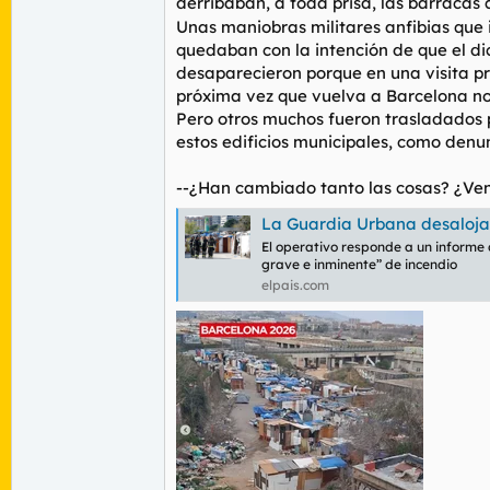
derribaban, a toda prisa, las barracas 
Unas maniobras militares anfibias que 
quedaban con la intención de que el d
desaparecieron porque en una visita pre
próxima vez que vuelva a Barcelona no 
Pero otros muchos fueron trasladados p
estos edificios municipales, como denu
--¿Han cambiado tanto las cosas? ¿Vend
La Guardia Urbana desaloja a 126 perso
El operativo responde a un informe 
grave e inminente” de incendio
elpais.com