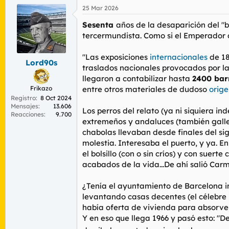
25 Mar 2026
Sesenta
años de la desaparición del "
tercermundista. Como si el Emperador d
"Las exposiciones
internacionales
de 18
Lord90s
traslados nacionales provocados por la
llegaron a contabilizar hasta
2400 bar
Frikazo
entre otros materiales de dudoso
orig
Registro
8 Oct 2024
Mensajes
13.606
Los perros del relato (ya ni siquiera i
Reacciones
9.700
extremeños y andaluces (también galle
chabolas llevaban desde finales del si
molestia. Interesaba el puerto, y ya. E
el bolsillo (con o sin críos) y con sue
acabados de la vida...De ahí salió C
¿Tenía el ayuntamiento de Barcelona in
levantando
casas
decentes (el célebre
había oferta de vivienda para absorver
Y en eso que llega 1966 y pasó esto:
"De