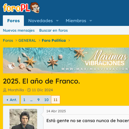
Foros
Novedades
Miembros
Nuevos mensajes
Buscar en foros
Foros
GENERAL
Foro Política
2025. El año de Franco.
I
F
Morzhilla
11 Dic 2024
n
e
Ant.
1
…
9
10
11
i
c
c
h
i
a
14 Abr 2025
a
d
Está gente no se cansa nunca de hacer 
d
e
o
i