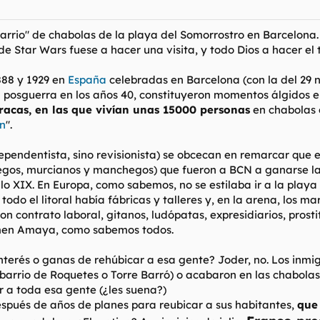
barrio" de chabolas de la playa del Somorrostro en Barcelona
e Star Wars fuese a hacer una visita, y todo Dios a hacer el
88 y 1929 en
España
celebradas en Barcelona
(con la del 29 
 posguerra en los años 40, constituyeron momentos álgidos en
racas, en las que vivían unas 15000 personas
en chabolas c
en
".
ndependentista, sino revisionista) se obcecan en remarcar que
gos, murcianos y manchegos) que fueron a BCN a ganarse la 
glo XIX. En Europa, como sabemos, no se estilaba ir a la pla
n todo el litoral había fábricas y talleres y, en la arena, lo
rte con contrato laboral, gitanos, ludópatas, expresidiarios, p
armen Amaya, como sabemos todos.
terés o ganas de rehúbicar a esa gente? Joder, no. Los inmi
 barrio de Roquetes o Torre Barró) o acabaron en las chabola
 a toda esa gente (¿les suena?)
spués de años de planes para reubicar a sus habitantes,
que