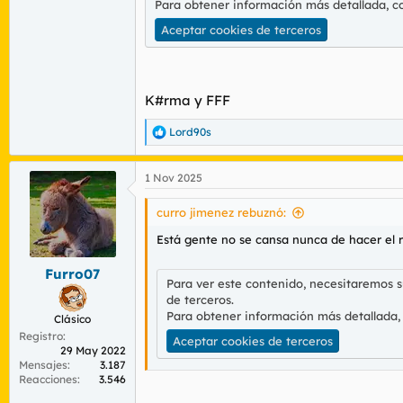
Para obtener información más detallada, c
Aceptar cookies de terceros
K#rma y FFF
Lord90s
R
e
a
1 Nov 2025
c
c
i
curro jimenez rebuznó:
o
n
Está gente no se cansa nunca de hacer el r
e
s
Furro07
:
Para ver este contenido, necesitaremos 
de terceros.
Para obtener información más detallada,
Clásico
Registro
Aceptar cookies de terceros
29 May 2022
Mensajes
3.187
Reacciones
3.546