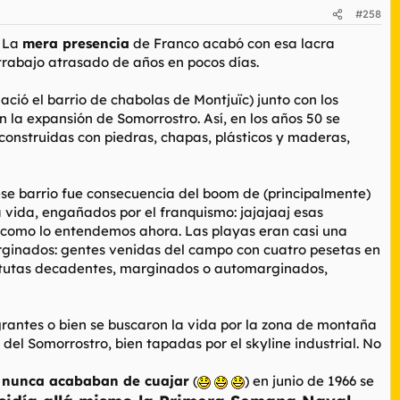
#258
. La
mera presencia
de Franco acabó con esa lacra
 trabajo atrasado de años en pocos días.
nació el barrio de chabolas de Montjuïc)
junto con los
 la expansión de Somorrostro. Así, en los años 50 se
onstruidas con piedras, chapas, plásticos y maderas,
 ese barrio fue consecuencia del boom de (principalmente)
vida, engañados por el franquismo: jajajaaj esas
ya como lo entendemos ahora. Las playas eran casi una
s marginados: gentes venidas del campo con cuatro pesetas en
rostitutas decadentes, marginados o automarginados,
grantes o bien se buscaron la vida por la zona de montaña
s del Somorrostro, bien tapadas por el
skyline
industrial
. No
 nunca acababan de cuajar
(
)
en junio de 1966 se