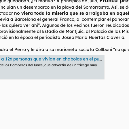
Franco pre
que quedaban. ¿El motivo? A principios de julio,
incluían un desembarco en la playa del Somorrostro. Así, se 
ictador
no viera toda la miseria que se arraigaba en aque
via a Barcelona el general Franco, al contemplar el panorama 
las quiero ver ahí”.
Algunos de los vecinos fueron reubicados
rovisionalmente al Estadio de Montjuic, al Palacio de las Mis
nció en la época el periodista Josep Maria Huertas Clavería.
rá el Perro y le dirá a su marioneta sociata Collboni
"no qui
nas que vivían en chabolas en el puente del Treball de Barcelona
de los Bomberos del lunes, que advertía de un “riesgo muy