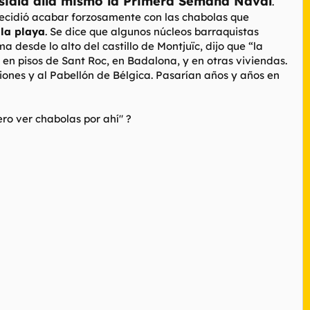
sidía allá mismo la Primera Semana Naval
.
decidió acabar forzosamente con las chabolas que
lla playa
.
Se dice que algunos núcleos barraquistas
desde lo alto del castillo de Montjuïc, dijo que “la
 en pisos de Sant Roc, en Badalona, y en otras viviendas.
iones y al Pabellón de Bélgica. Pasarían años y años en
ero ver chabolas por ahí" ?