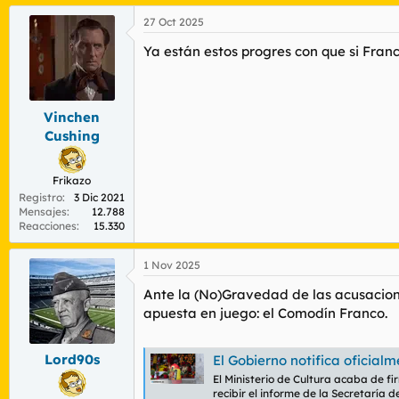
a
27 Oct 2025
c
c
Ya están estos progres con que si Franco
i
o
n
e
s
Vinchen
:
Cushing
Frikazo
Registro
3 Dic 2021
Mensajes
12.788
Reacciones
15.330
1 Nov 2025
Ante la (No)Gravedad de las acusaciones
apuesta en juego: el Comodín Franco.
Lord90s
El Gobierno notifica oficialmente a la Fun
El Ministerio de Cultura acaba de fi
recibir el informe de la Secretarí