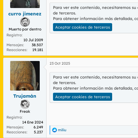
r
n
Para ver este contenido, necesitaremos su
d
i
de terceros.
curro jimenez
e
c
Para obtener información más detallada, c
l
i
t
o
Aceptar cookies de terceros
Muerto por dentro
e
Registro
m
10 Jul 2009
a
Mensajes
38.507
Reacciones
19.181
23 Oct 2025
Para ver este contenido, necesitaremos su
de terceros.
Para obtener información más detallada, c
Trujamán
Aceptar cookies de terceros
Freak
Registro
14 Ene 2024
Mensajes
6.249
miliu
R
Reacciones
5.237
e