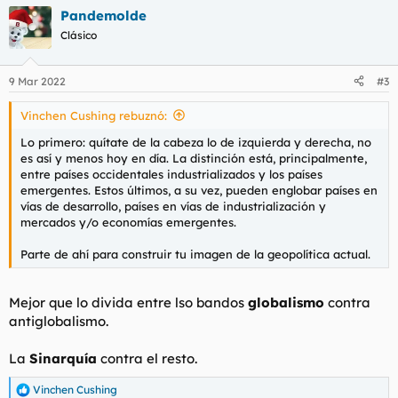
a
Pandemolde
c
c
Clásico
i
o
n
9 Mar 2022
#3
e
s
Vinchen Cushing rebuznó:
:
Lo primero: quítate de la cabeza lo de izquierda y derecha, no
es así y menos hoy en día. La distinción está, principalmente,
entre países occidentales industrializados y los países
emergentes. Estos últimos, a su vez, pueden englobar países en
vías de desarrollo, países en vías de industrialización y
mercados y/o economías emergentes.
Parte de ahí para construir tu imagen de la geopolítica actual.
Mejor que lo divida entre lso bandos
globalismo
contra
antiglobalismo.
La
Sinarquía
contra el resto.
Vinchen Cushing
R