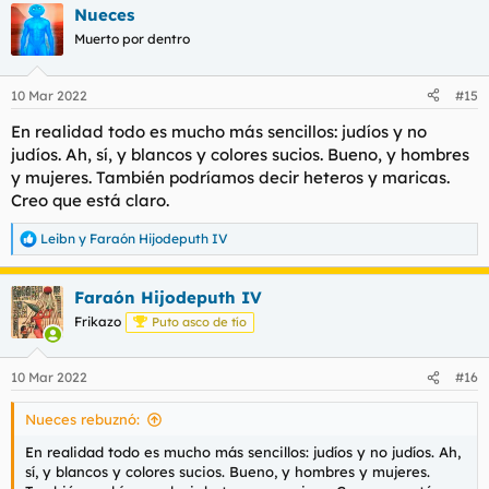
Nueces
c
c
Muerto por dentro
i
o
n
10 Mar 2022
#15
e
s
En realidad todo es mucho más sencillos: judíos y no
:
judíos. Ah, sí, y blancos y colores sucios. Bueno, y hombres
y mujeres. También podríamos decir heteros y maricas.
Creo que está claro.
Leibn
y
Faraón Hijodeputh IV
R
e
a
Faraón Hijodeputh IV
c
c
Frikazo
Puto asco de tío
i
o
n
10 Mar 2022
#16
e
s
Nueces rebuznó:
:
En realidad todo es mucho más sencillos: judíos y no judíos. Ah,
sí, y blancos y colores sucios. Bueno, y hombres y mujeres.