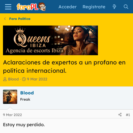
Acceder
Regístrate
Foro Política
Aclaraciones de expertos a un profano en
política internacional.
I
F
Blood
9 Mar 2022
n
e
i
c
Blood
c
h
Freak
i
a
a
d
d
e
9 Mar 2022
#1
o
i
r
n
Estoy muy perdido.
d
i
e
c