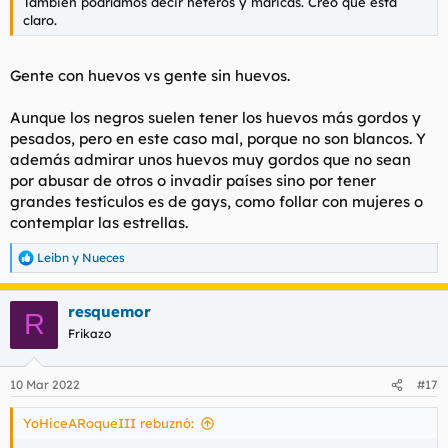
También podríamos decir heteros y maricas. Creo que está
claro.
Gente con huevos vs gente sin huevos.
Aunque los negros suelen tener los huevos más gordos y
pesados, pero en este caso mal, porque no son blancos. Y
además admirar unos huevos muy gordos que no sean
por abusar de otros o invadir países sino por tener
grandes testículos es de gays, como follar con mujeres o
contemplar las estrellas.
Leibn
y
Nueces
R
e
a
resquemor
c
R
c
Frikazo
i
o
n
10 Mar 2022
#17
e
s
YoHiceARoqueIII rebuznó:
: