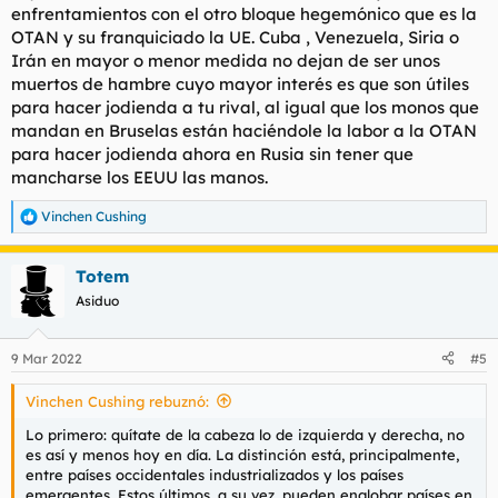
enfrentamientos con el otro bloque hegemónico que es la
OTAN y su franquiciado la UE. Cuba , Venezuela, Siria o
Irán en mayor o menor medida no dejan de ser unos
muertos de hambre cuyo mayor interés es que son útiles
para hacer jodienda a tu rival, al igual que los monos que
mandan en Bruselas están haciéndole la labor a la OTAN
para hacer jodienda ahora en Rusia sin tener que
mancharse los EEUU las manos.
Vinchen Cushing
R
e
a
Totem
c
c
Asiduo
i
o
n
9 Mar 2022
#5
e
s
Vinchen Cushing rebuznó:
:
Lo primero: quítate de la cabeza lo de izquierda y derecha, no
es así y menos hoy en día. La distinción está, principalmente,
entre países occidentales industrializados y los países
emergentes. Estos últimos, a su vez, pueden englobar países en