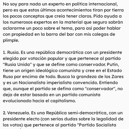
No soy para nada un experto en política internacional,
l
i
pero es que estos últimos acontecimientos tiran por tierra
t
o
e
los pocos conceptos que creía tener claros. Pido ayuda a
m
los numerosos expertos en la material que seguro sabrán
a
aclararme un poco sobre el tema, para así poder hablar
con propiedad en la barra del bar con mis colegas de
plimple.
1. Rusia. Es una república democrática con un presidente
elegido por votación popular y que pertenece al partido
"Rusia Unida" y que se define como conservador. Putin,
tiene un origen ideológico comunista y cree en el Estado
Ruso por encima de todo. Busca la grandeza de los Zares
y es un Nacionalista imperialista convencido. Entiendo
que, aunque el partido se defina como "conservador", no
deja de estar basado en un partido comunista
evolucionado hacia el capitalismo.
2. Venezuela. Es una República semi-democrática, con un
presidente electo (con serias dudas sobre la legalidad de
los votos) que pertenece al partido "Partido Socialista