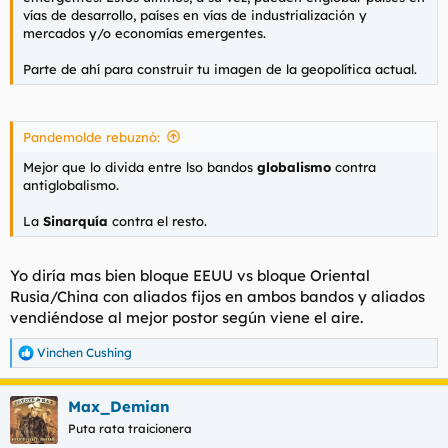
vías de desarrollo, países en vías de industrialización y
mercados y/o economías emergentes.
Parte de ahí para construir tu imagen de la geopolítica actual.
Pandemolde rebuznó:
Mejor que lo divida entre lso bandos
globalismo
contra
antiglobalismo.
La
Sinarquía
contra el resto.
Yo diría mas bien bloque EEUU vs bloque Oriental
Rusia/China con aliados fijos en ambos bandos y aliados
vendiéndose al mejor postor según viene el aire.
Vinchen Cushing
R
e
a
Max_Demian
c
c
Puta rata traicionera
i