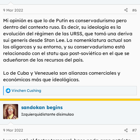
o
n
9 Mar 2022
#6
e
s
Mi opinión es que lo de Putin es conservadurismo pero
:
dentro del contexto ruso. Es decir, su ideología es la
evolución del régimen de las URSS, que tomó una deriva
sui generis desde Stan Lee. La nomenklatura actual son
los oligarcas y su entorno, y su conservadurismo está
relacionado con el statu quo post-soviético en el que se
adueñaron de los recursos del país.
Lo de Cuba y Venezuela son alianzas comerciales y
económicas más que ideológicas.
Vinchen Cushing
R
e
a
sandokan begins
c
c
Izquierquidistante disimulao
i
o
n
9 Mar 2022
#7
e
s