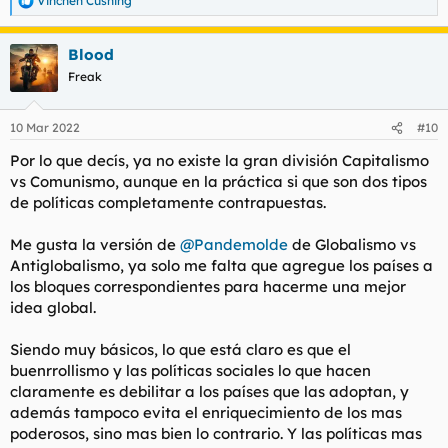
Vinchen Cushing
R
e
a
Blood
c
c
Freak
i
o
n
10 Mar 2022
#10
e
s
Por lo que decís, ya no existe la gran división Capitalismo
:
vs Comunismo, aunque en la práctica si que son dos tipos
de políticas completamente contrapuestas.
Me gusta la versión de
@Pandemolde
de Globalismo vs
Antiglobalismo, ya solo me falta que agregue los países a
los bloques correspondientes para hacerme una mejor
idea global.
Siendo muy básicos, lo que está claro es que el
buenrrollismo y las políticas sociales lo que hacen
claramente es debilitar a los países que las adoptan, y
además tampoco evita el enriquecimiento de los mas
poderosos, sino mas bien lo contrario. Y las políticas mas