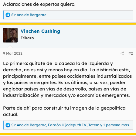
Aclaraciones de expertos quiero.
Sir Ano de Bergerac
R
e
a
Vinchen Cushing
c
c
Frikazo
i
o
n
9 Mar 2022
#2
e
s
Lo primero: quítate de la cabeza lo de izquierda y
:
derecha, no es así y menos hoy en día. La distinción está,
principalmente, entre países occidentales industrializados
y los países emergentes. Estos últimos, a su vez, pueden
englobar países en vías de desarrollo, países en vías de
industrialización y mercados y/o economías emergentes.
Parte de ahí para construir tu imagen de la geopolítica
actual.
Sir Ano de Bergerac
,
Faraón Hijodeputh IV
,
Totem
y 1 persona más
R
e