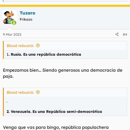
e
a
Tuzaro
c
c
Frikazo
i
o
n
9 Mar 2022
#4
e
s
Blood rebuznó:
:
1
. Rusia. Es una república democrática
Empezamos bien... Siendo generosos una democracia de
paja.
Blood rebuznó:
.
2. Venezuela. Es una República semi-democrática
Venga que vas para bingo, república populachera