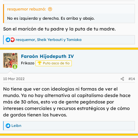
s
resquemor rebuznó:
:
No es izquierda y derecha. Es arriba y abajo.
Son el maricón de tu padre y la puta de tu madre.
resquemor
,
Sheik Yerbouti
y
Tomioka
R
e
a
Faraón Hijodeputh IV
c
c
Frikazo
Puto asco de tío
i
o
n
10 Mar 2022
#14
e
s
No tiene que ver con ideologías ni formas de ver el
:
mundo. Ya no hay alternativa al capitalismo desde hace
más de 30 años, esto va de gente pegándose por
intereses comerciales y recursos estratégicos y de cómo
de gordos tienen los huevos.
Leibn
R
e
a