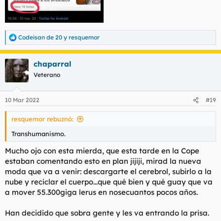
Codeisan de 20
y
resquemor
R
e
a
chaparral
c
c
Veterano
i
o
n
10 Mar 2022
#19
e
s
resquemor rebuznó:
:
Transhumanismo.
Mucho ojo con esta mierda, que esta tarde en la Cope
estaban comentando esto en plan jijiji, mirad la nueva
moda que va a venir: descargarte el cerebrol, subirlo a la
nube y reciclar el cuerpo...que qué bien y qué guay que va
a mover 55.300giga lerus en nosecuantos pocos años.
Han decidido que sobra gente y les va entrando la prisa.