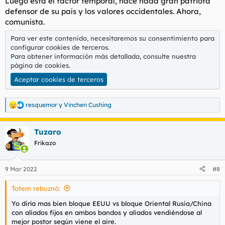
Luego está el factor temporal, hace nada gran patriota
:
defensor de su país y los valores occidentales. Ahora,
comunista.
Para ver este contenido, necesitaremos su consentimiento para
configurar cookies de terceros.
Para obtener información más detallada, consulte nuestra
página de cookies
.
Aceptar cookies de terceros
resquemor
y
Vinchen Cushing
R
e
a
Tuzaro
c
c
Frikazo
i
o
n
9 Mar 2022
#8
e
s
Totem rebuznó:
:
Yo diría mas bien bloque EEUU vs bloque Oriental Rusia/China
con aliados fijos en ambos bandos y aliados vendiéndose al
mejor postor según viene el aire.