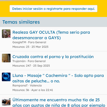
Debes iniciar sesión o registrarte para responder aquí.
Temas similares
Realeza GAY OCULTA (Tema serio para
desesmancarar a GAYS)
GoogleTM
Foro General
Masunos
25
25 Mar 2025
Cruzada contra el porno y la prostitución
Trujamán
Foro General
Masunos
247
25 Sep 2025
Lluna - Masaje " Cachemira " - Solo apto para
ositos de peluche... o no.
RampanaT
Valencia
Masunos
36
Ayer a las 22:41
Últimamente me encuentro mucha tía de 25
años con gustos de niña de 8 años por ejemplo