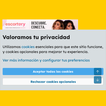
Valoramos tu privacidad
Utilizamos
cookies
esenciales para que este sitio funcione,
y cookies opcionales para mejorar tu experiencia.
Foro General
Ver más información y configurar tus preferencias
Cookies
PL OLDSTYLE AMARILLO
Cambiar fuente
Español (ES)
Arri
Aceptar todas las cookies
Contáctanos
Términos y reglas
Política de privacidad
Ayuda
R
Pie
S
Rechazar cookies opcionales
S
®
Community platform by XenForo
© 2010-2026 XenForo Ltd.