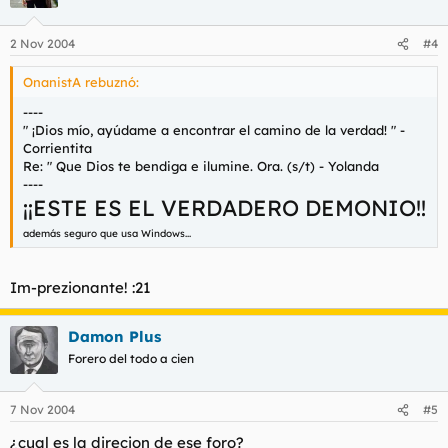
2 Nov 2004
#4
OnanistA rebuznó:
----
" ¡Dios mío, ayúdame a encontrar el camino de la verdad! " -
Corrientita
Re: " Que Dios te bendiga e ilumine. Ora. (s/t) - Yolanda
----
¡¡ESTE ES EL VERDADERO DEMONIO!!
además seguro que usa Windows...
Im-prezionante! :21
Damon Plus
Forero del todo a cien
7 Nov 2004
#5
¿cual es la direcion de ese foro?