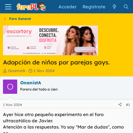
Acceder
Regístrate
Foro General
Adopción de niños por parejas gays.
I
F
OnanistA
1 Nov 2004
n
e
i
c
OnanistA
O
c
h
Forero del todo a cien
i
a
a
d
d
e
1 Nov 2004
#1
o
i
r
n
Ayer hice otro pequeño experimento en el foro
d
i
ultracatólico de Javier.
e
c
Atención a las respuestas. Yo soy "Mar de dudas", como
l
i