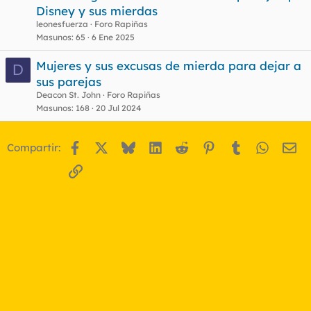
Disney y sus mierdas
leonesfuerza
Foro Rapiñas
Masunos
65
6 Ene 2025
Mujeres y sus excusas de mierda para dejar a
D
sus parejas
Deacon St. John
Foro Rapiñas
Masunos
168
20 Jul 2024
Facebook
X
Bluesky
LinkedIn
Reddit
Pinterest
Tumblr
WhatsA
Em
Compartir:
Enlace