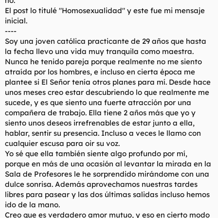
no.
t
o
El post lo titulé "Homosexualidad" y este fue mi mensaje
e
inicial.
m
a
----
Soy una joven católica practicante de 29 años que hasta
la fecha llevo una vida muy tranquila como maestra.
Nunca he tenido pareja porque realmente no me siento
atraída por los hombres, e incluso en cierta época me
plantee si El Señor tenía otros planes para mí. Desde hace
unos meses creo estar descubriendo lo que realmente me
sucede, y es que siento una fuerte atracción por una
compañera de trabajo. Ella tiene 2 años más que yo y
siento unos deseos irrefrenables de estar junto a ella,
hablar, sentir su presencia. Incluso a veces le llamo con
cualquier escusa para oir su voz.
Yo sé que ella también siente algo profundo por mí,
porque en más de una ocasión al levantar la mirada en la
Sala de Profesores le he sorprendido mirándome con una
dulce sonrisa. Además aprovechamos nuestras tardes
libres para pasear y las dos últimas salidas incluso hemos
ido de la mano.
Creo que es verdadero amor mutuo, y eso en cierto modo