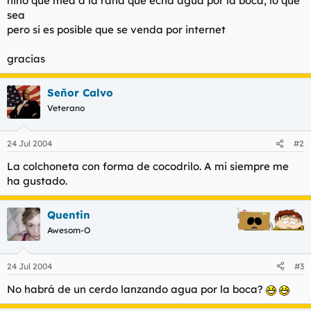
niño que mea a la rana que echa agua por la boca, lo que
t
o
sea
e
pero si es posible que se venda por internet
m
a
gracias
Señor Calvo
Veterano
24 Jul 2004
#2
La colchoneta con forma de cocodrilo. A mi siempre me
ha gustado.
Quentin
Awesom-O
24 Jul 2004
#3
No habrá de un cerdo lanzando agua por la boca?