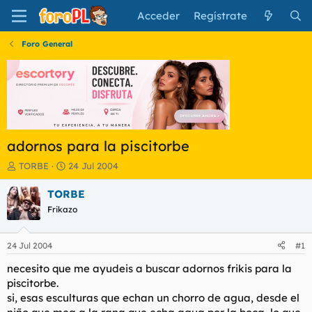
Acceder
Regístrate
Foro General
adornos para la piscitorbe
I
F
TORBE
24 Jul 2004
n
e
i
c
TORBE
c
h
Frikazo
i
a
a
d
d
e
24 Jul 2004
#1
o
i
r
n
necesito que me ayudeis a buscar adornos frikis para la
d
i
piscitorbe.
e
c
si, esas esculturas que echan un chorro de agua, desde el
l
i