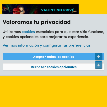
Valoramos tu privacidad
Utilizamos
cookies
esenciales para que este sitio funcione,
y cookies opcionales para mejorar tu experiencia.
Foro General
Ver más información y configurar tus preferencias
Cookies
PL OLDSTYLE AMARILLO
Cambiar fuente
Español (ES)
Arri
Aceptar todas las cookies
Contáctanos
Términos y reglas
Política de privacidad
Ayuda
R
Pie
S
Rechazar cookies opcionales
S
®
Community platform by XenForo
© 2010-2026 XenForo Ltd.