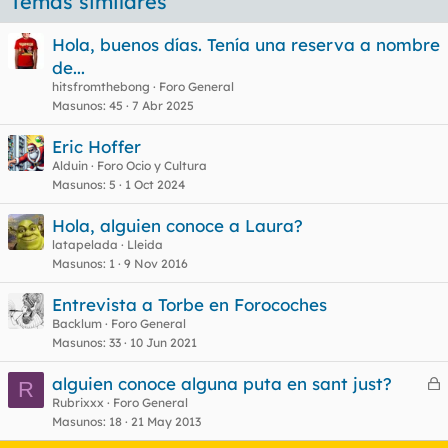
Temas similares
Hola, buenos días. Tenía una reserva a nombre
de...
hitsfromthebong
Foro General
Masunos
45
7 Abr 2025
Eric Hoffer
Alduin
Foro Ocio y Cultura
Masunos
5
1 Oct 2024
Hola, alguien conoce a Laura?
latapelada
Lleida
Masunos
1
9 Nov 2016
Entrevista a Torbe en Forocoches
Backlum
Foro General
Masunos
33
10 Jun 2021
alguien conoce alguna puta en sant just?
R
e
Rubrixxx
Foro General
Masunos
18
21 May 2013
r
r