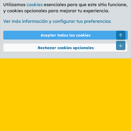
Utilizamos
cookies
esenciales para que este sitio funcione,
y cookies opcionales para mejorar tu experiencia.
Foro Ocio y Cultura
Ver más información y configurar tus preferencias
Cookies
PL OLDSTYLE AMARILLO
Cambiar fuente
Español (ES)
Arri
Aceptar todas las cookies
Contáctanos
Términos y reglas
Política de privacidad
Ayuda
R
Pie
S
Rechazar cookies opcionales
S
®
Community platform by XenForo
© 2010-2026 XenForo Ltd.