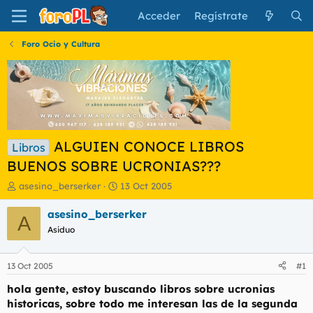
Acceder
Regístrate
Foro Ocio y Cultura
ALGUIEN CONOCE LIBROS
Libros
BUENOS SOBRE UCRONIAS???
I
F
asesino_berserker
13 Oct 2005
n
e
i
c
asesino_berserker
A
c
h
Asiduo
i
a
a
d
d
e
13 Oct 2005
#1
o
i
r
n
hola gente, estoy buscando libros sobre ucronias
d
i
historicas, sobre todo me interesan las de la segunda
e
c