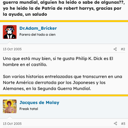
guerra mundial, alguien ha leido o sabe de algunas??,
l
i
yo he leido la de Patria de robert harrys, gracias por
t
o
la ayuda, un saludo
e
m
a
Dr.Adam_Bricker
Forero del todo a cien
13 Oct 2005
#2
Uno que está muy bien, si te gusta Philip K. Dick es El
hombre en el castillo.
Son varias historias entrelazadas que transcurren en una
Norte América derrotada por los Japoneses y los
Alemanes, en la Segunda Guerra Mundial.
Jacques de Molay
Freak total
13 Oct 2005
#3